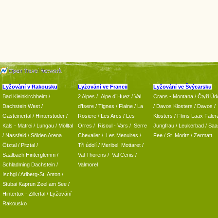
Lyžování v Rakousku
Lyžování ve Francii
Lyžování ve Švýcarsku
Bad Kleinkirchheim
/
2 Alpes
/
Alpe d´Huez
/ Val
Crans - Montana /
Čtyři Údo
Dachstein West
/
d’Isere
/ Tignes
/ Flaine
/
La
/
Davos Klosters
/
Davos
/
Gasteinertal
/
Hinterstoder
/
Rosiere
/ Les Arcs
/ Les
Klosters
/
Flims Laax Faler
Kals - Matrei
/
Lungau
/
Mölltal
Orres
/
Risoul - Vars
/
Serre
Jungfrau
/ Leukerbad
/
Saa
/ Nassfeld
/
Sölden Arena
Chevalier
/
Les Menuires
/
Fee
/
St. Moritz
/
Zermatt
Ötztal
/
Pitztal
/
Tři údolí
/ Meribel Mottaret
/
Saalbach Hinterglemm
/
Val Thorens
/
Val Cenis
/
Schladming
Dachstein
/
Valmorel
Ischgl
/
Arlberg-St. Anton
/
Stubai
Kaprun
Zeel am See
/
Hintertux
-
Zillertal
/ Lyžování
Rakousko