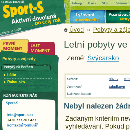
Katalog
O nás
VOP
Reklamační
Úvod
»
Pobyty a záj
Letní pobyty ve
Země:
Švýcarsko
Pobyty a zájezdy
Pobyty na horách
Itálie
název
cen
Seřadit:
|
Rakousko
tabulkové
Zobrazení:
-
Nalezeno kapacit:
Sport-S
Nebyl nalezen žád
info@sport-s.cz
Zadaným kritériím ne
+420 777 263 423
vyhledávání.
Pokud př
kontaktní formulář