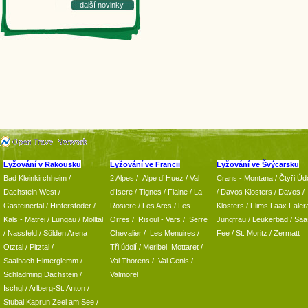
další novinky
Lyžování v Rakousku
Lyžování ve Francii
Lyžování ve Švýcarsku
Bad Kleinkirchheim
/
2 Alpes
/
Alpe d´Huez
/ Val
Crans - Montana /
Čtyři Údo
Dachstein West
/
d’Isere
/ Tignes
/ Flaine
/
La
/
Davos Klosters
/
Davos
/
Gasteinertal
/
Hinterstoder
/
Rosiere
/ Les Arcs
/ Les
Klosters
/
Flims Laax Faler
Kals - Matrei
/
Lungau
/
Mölltal
Orres
/
Risoul - Vars
/
Serre
Jungfrau
/ Leukerbad
/
Saa
/ Nassfeld
/
Sölden Arena
Chevalier
/
Les Menuires
/
Fee
/
St. Moritz
/
Zermatt
Ötztal
/
Pitztal
/
Tři údolí
/ Meribel Mottaret
/
Saalbach Hinterglemm
/
Val Thorens
/
Val Cenis
/
Schladming
Dachstein
/
Valmorel
Ischgl
/
Arlberg-St. Anton
/
Stubai
Kaprun
Zeel am See
/