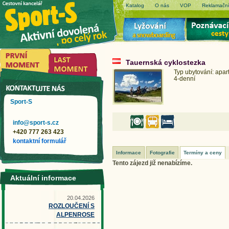
Katalog
O nás
VOP
Reklamační
Tauernská cyklostezka
Typ ubytování: apa
4-denní
Sport-S
info@sport-s.cz
+420 777 263 423
kontaktní formulář
Informace
Fotografie
Termíny a ceny
Tento zájezd již nenabízíme.
Aktuální informace
20.04.2026
ROZLOUČENÍ S
ALPENROSE