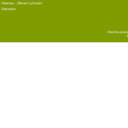
Hintertux
-
Zillertal
/ Lyžování
Rakousko
Všechna práv