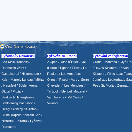
Lyžování v Rakousku
Lyžování ve Francii
Lyžování ve Švýcarsku
Bad Kleinkirchheim
/
2 Alpes
/
Alpe d´Huez
/ Val
Crans - Montana /
Čtyři Údo
Dachstein West
/
d’Isere
/ Tignes
/ Flaine
/
La
/
Davos Klosters
/
Davos
/
Gasteinertal
/
Hinterstoder
/
Rosiere
/ Les Arcs
/ Les
Klosters
/
Flims Laax Faler
Kals - Matrei
/
Lungau
/
Mölltal
Orres
/
Risoul - Vars
/
Serre
Jungfrau
/ Leukerbad
/
Saa
/ Nassfeld
/
Sölden Arena
Chevalier
/
Les Menuires
/
Fee
/
St. Moritz
/
Zermatt
Ötztal
/
Pitztal
/
Tři údolí
/ Meribel Mottaret
/
Saalbach Hinterglemm
/
Val Thorens
/
Val Cenis
/
Schladming
Dachstein
/
Valmorel
Ischgl
/
Arlberg-St. Anton
/
Stubai
Kaprun
Zeel am See
/
Hintertux
-
Zillertal
/ Lyžování
Rakousko