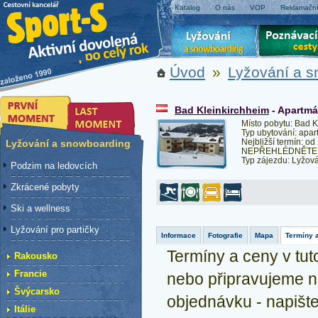
Katalog
O nás
VOP
Reklamační
Úvod
»
Lyžování a 
Bad Kleinkirchheim
- Apartmá
Místo pobytu: Bad K
Typ ubytování: apa
Nejbližší termín: od
Lyžování a snowboarding
NEPŘEHLÉDNĚTE: „Fa
Typ zájezdu: Lyžov
Podzim na ledovcích
Zkrácené pobyty
Ski a wellness
Lyžování pro partičky
Informace
Fotografie
Mapa
Termíny 
Termíny a ceny v tuto
Rakousko
Francie
nebo připravujeme n
Švýcarsko
objednávku - napiš
Itálie