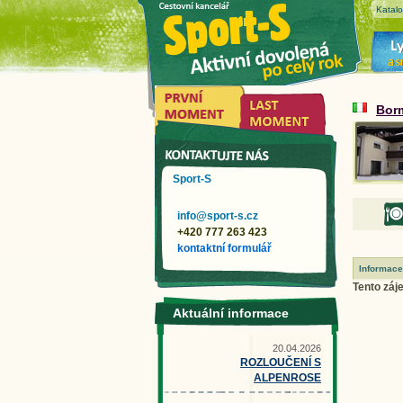
Katal
Bor
Sport-S
info@sport-s.cz
+420 777 263 423
kontaktní formulář
Informace
Tento záje
Aktuální informace
20.04.2026
ROZLOUČENÍ S
ALPENROSE