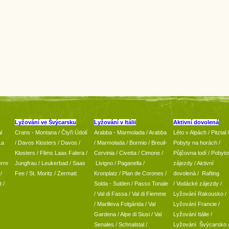
Lyžování ve Švýcarsku
Lyžování v Itálii
Aktivní dovolená
l
Crans - Montana /
Čtyři Údolí
Arabba - Marmolada
/
Arabba
Léto v Alpách
/
Pitztal
/
La
/
Davos Klosters
/
Davos
/
/ Marmolada
/
Bormio
/ Breuil-
Pobyty na horách
/
Klosters
/
Flims Laax Falera
/
Cervinia
/ Civetta
/ Cimone
/
Půjčovna lodí
/
Pobyto
rre
Jungfrau
/ Leukerbad
/
Saas
Livigno
/ Paganella
/
zájezdy
/
Aktivní
/
Fee
/
St. Moritz
/
Zermatt
Kronplatz
/ Plan de Corones
/
dovolená
/
Rafting
t
/
Solda - Sulden
/ Passo Tonale
/
Vodácké zájezdy
/
/
Val di Fassa
/
Val di Fiemme
Lyžování Rakousko
/
/ Marilleva
Folgárida
/
Val
Lyžování Francie
/
Gardena
/
Alpe di Siusi
/
Val
Lyžování Itálie
/
Senales
/
Schnalstal
/
Lyžování Švýcarsko