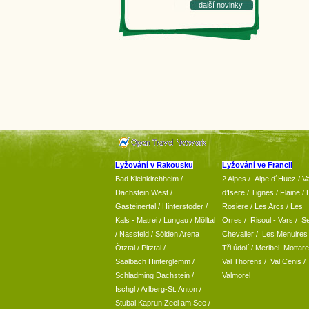
další novinky
Lyžování v Rakousku
Lyžování ve Francii
Bad Kleinkirchheim
/
2 Alpes
/
Alpe d´Huez
/ Va
Dachstein West
/
d’Isere
/ Tignes
/ Flaine
/
Gasteinertal
/
Hinterstoder
/
Rosiere
/ Les Arcs
/ Les
Kals - Matrei
/
Lungau
/
Mölltal
Orres
/
Risoul - Vars
/
Se
/ Nassfeld
/
Sölden Arena
Chevalier
/
Les Menuires
Ötztal
/
Pitztal
/
Tři údolí
/ Meribel Mottare
Saalbach Hinterglemm
/
Val Thorens
/
Val Cenis
/
Schladming
Dachstein
/
Valmorel
Ischgl
/
Arlberg-St. Anton
/
Stubai
Kaprun
Zeel am See
/