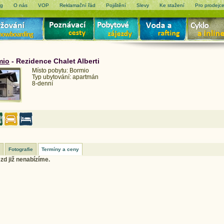
og
O nás
VOP
Reklamační řád
Pojištění
Slevy
Ke stažení
Pro prodejc
mio
- Rezidence Chalet Alberti
Místo pobytu: Bormio
Typ ubytování: apartmán
8-denní
Fotografie
Termíny a ceny
zd již nenabízíme.