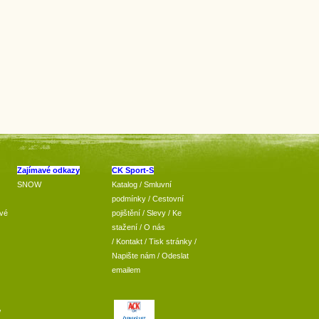
Zajímavé odkazy
CK Sport-S
SNOW
Katalog
/
Smluvní
podmínky
/
Cestovní
vé
pojištění
/
Slevy
/
Ke
stažení
/
O nás
/
Kontakt
/
Tisk stránky
/
Napište nám
/
Odeslat
emailem
/