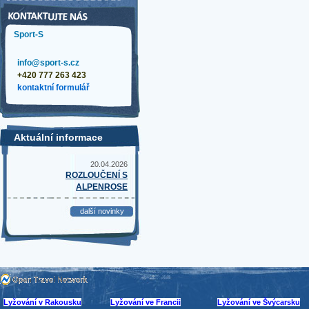
Sport-S
info@sport-s.cz
+420 777 263 423
kontaktní formulář
Aktuální informace
20.04.2026
ROZLOUČENÍ S
ALPENROSE
další novinky
Lyžování v Rakousku
Lyžování ve Francii
Lyžování ve Švýcarsku