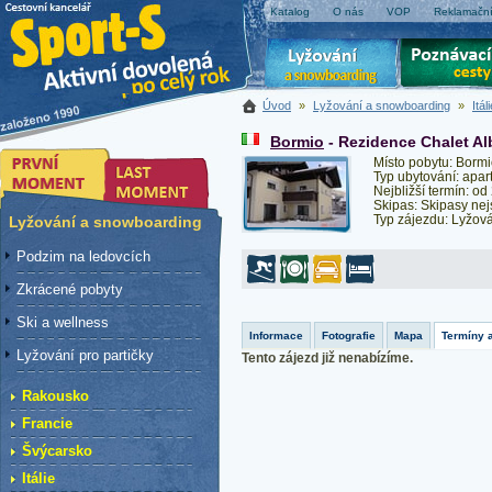
Katalog
O nás
VOP
Reklamační
Úvod
»
Lyžování a snowboarding
»
Itál
Bormio
- Rezidence Chalet Alb
Místo pobytu: Borm
Typ ubytování: apa
Nejbližší termín: od
Skipas: Skipasy nej
Typ zájezdu: Lyžov
Lyžování a snowboarding
Podzim na ledovcích
Zkrácené pobyty
Ski a wellness
Informace
Fotografie
Mapa
Termíny 
Lyžování pro partičky
Tento zájezd již nenabízíme.
Rakousko
Francie
Švýcarsko
Itálie