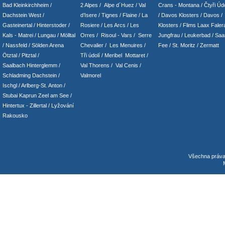
Bad Kleinkirchheim
/
2 Alpes
/
Alpe d´Huez
/ Val
Crans - Montana /
Čtyři Údo
Dachstein West
/
d’Isere
/ Tignes
/ Flaine
/
La
/
Davos Klosters
/
Davos
/
Gasteinertal
/
Hinterstoder
/
Rosiere
/ Les Arcs
/ Les
Klosters
/
Flims Laax Faler
Kals - Matrei
/
Lungau
/
Mölltal
Orres
/
Risoul - Vars
/
Serre
Jungfrau
/ Leukerbad
/
Saa
/ Nassfeld
/
Sölden Arena
Chevalier
/
Les Menuires
/
Fee
/
St. Moritz
/
Zermatt
Ötztal
/
Pitztal
/
Tři údolí
/ Meribel Mottaret
/
Saalbach Hinterglemm
/
Val Thorens
/
Val Cenis
/
Schladming
Dachstein
/
Valmorel
Ischgl
/
Arlberg-St. Anton
/
Stubai
Kaprun
Zeel am See
/
Hintertux
-
Zillertal
/ Lyžování
Rakousko
Všechna práv