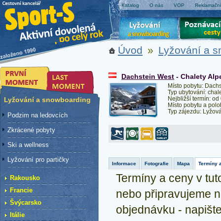
Katalog
O nás
VOP
Reklamační
Úvod
»
Lyžování a 
Dachstein West
- Chalety Alp
Místo pobytu: Dach
Typ ubytování: chal
Nejbližší termín: od
Lyžování a snowboarding
Místo pobytu a pol
Typ zájezdu: Lyžov
Podzim na ledovcích
Zkrácené pobyty
Ski a wellness
Lyžování pro partičky
Informace
Fotografie
Mapa
Termíny 
Termíny a ceny v tuto
Rakousko
Francie
nebo připravujeme n
Švýcarsko
objednávku - napiš
Itálie