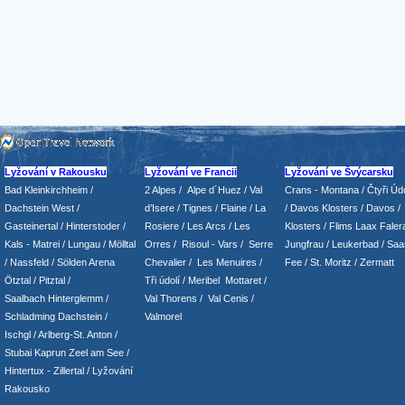
Lyžování v Rakousku
Lyžování ve Francii
Lyžování ve Švýcarsku
Bad Kleinkirchheim
/
2 Alpes
/
Alpe d´Huez
/ Val
Crans - Montana /
Čtyři Údo
Dachstein West
/
d’Isere
/ Tignes
/ Flaine
/
La
/
Davos Klosters
/
Davos
/
Gasteinertal
/
Hinterstoder
/
Rosiere
/ Les Arcs
/ Les
Klosters
/
Flims Laax Faler
Kals - Matrei
/
Lungau
/
Mölltal
Orres
/
Risoul - Vars
/
Serre
Jungfrau
/ Leukerbad
/
Saa
/ Nassfeld
/
Sölden Arena
Chevalier
/
Les Menuires
/
Fee
/
St. Moritz
/
Zermatt
Ötztal
/
Pitztal
/
Tři údolí
/ Meribel Mottaret
/
Saalbach Hinterglemm
/
Val Thorens
/
Val Cenis
/
Schladming
Dachstein
/
Valmorel
Ischgl
/
Arlberg-St. Anton
/
Stubai
Kaprun
Zeel am See
/
Hintertux
-
Zillertal
/ Lyžování
Rakousko