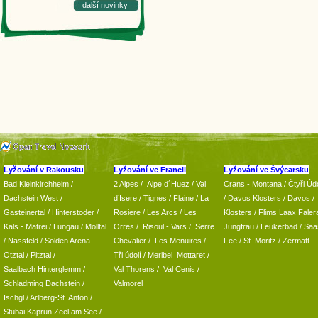
další novinky
Lyžování v Rakousku
Lyžování ve Francii
Lyžování ve Švýcarsku
Bad Kleinkirchheim
/
2 Alpes
/
Alpe d´Huez
/ Val
Crans - Montana /
Čtyři Údo
Dachstein West
/
d’Isere
/ Tignes
/ Flaine
/
La
/
Davos Klosters
/
Davos
/
Gasteinertal
/
Hinterstoder
/
Rosiere
/ Les Arcs
/ Les
Klosters
/
Flims Laax Faler
Kals - Matrei
/
Lungau
/
Mölltal
Orres
/
Risoul - Vars
/
Serre
Jungfrau
/ Leukerbad
/
Saa
/ Nassfeld
/
Sölden Arena
Chevalier
/
Les Menuires
/
Fee
/
St. Moritz
/
Zermatt
Ötztal
/
Pitztal
/
Tři údolí
/ Meribel Mottaret
/
Saalbach Hinterglemm
/
Val Thorens
/
Val Cenis
/
Schladming
Dachstein
/
Valmorel
Ischgl
/
Arlberg-St. Anton
/
Stubai
Kaprun
Zeel am See
/