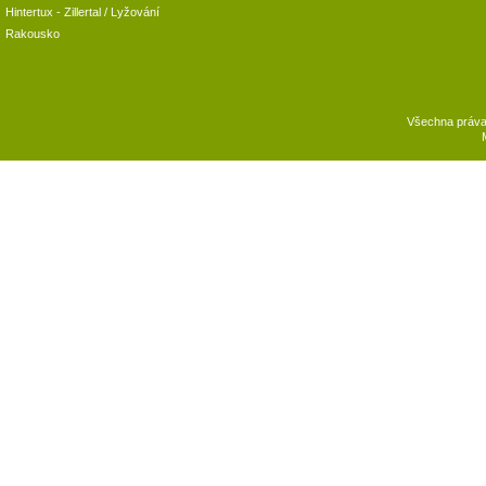
Hintertux
-
Zillertal
/ Lyžování
Rakousko
Všechna práv