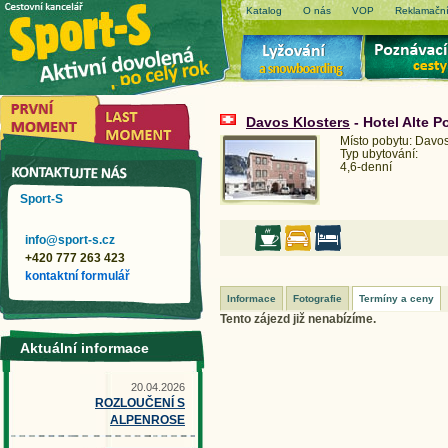
Katalog
O nás
VOP
Reklamační
Davos Klosters
- Hotel Alte P
Místo pobytu: Davos
Typ ubytování:
4,6-denní
Sport-S
info@sport-s.cz
+420 777 263 423
kontaktní formulář
Informace
Fotografie
Termíny a ceny
Tento zájezd již nenabízíme.
Aktuální informace
20.04.2026
ROZLOUČENÍ S
ALPENROSE