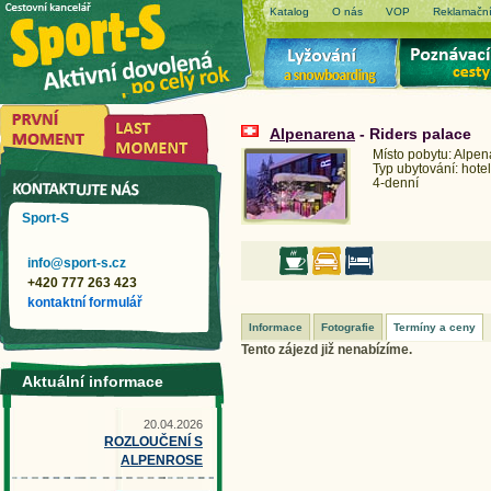
Katalog
O nás
VOP
Reklamační
Alpenarena
- Riders palace
Místo pobytu: Alpe
Typ ubytování: hotel
4-denní
Sport-S
info@sport-s.cz
+420 777 263 423
kontaktní formulář
Informace
Fotografie
Termíny a ceny
Tento zájezd již nenabízíme.
Aktuální informace
20.04.2026
ROZLOUČENÍ S
ALPENROSE