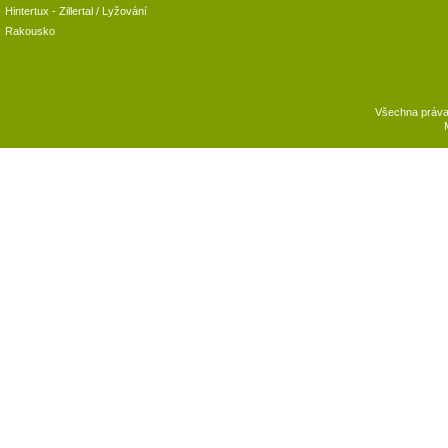
Hintertux
-
Zillertal
/ Lyžování
Rakousko
Všechna práv