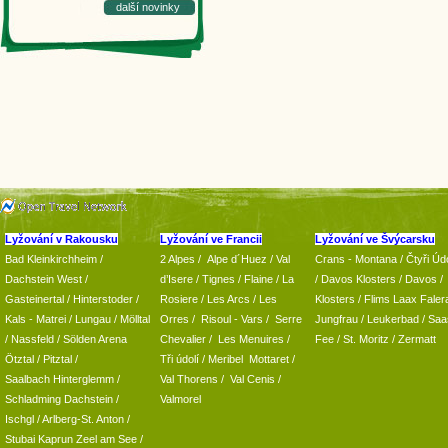
další novinky
Lyžování v Rakousku
Lyžování ve Francii
Lyžování ve Švýcarsku
Bad Kleinkirchheim
/
2 Alpes
/
Alpe d´Huez
/ Val
Crans - Montana /
Čtyři Údo
Dachstein West
/
d’Isere
/ Tignes
/ Flaine
/
La
/
Davos Klosters
/
Davos
/
Gasteinertal
/
Hinterstoder
/
Rosiere
/ Les Arcs
/ Les
Klosters
/
Flims Laax Faler
Kals - Matrei
/
Lungau
/
Mölltal
Orres
/
Risoul - Vars
/
Serre
Jungfrau
/ Leukerbad
/
Saa
/ Nassfeld
/
Sölden Arena
Chevalier
/
Les Menuires
/
Fee
/
St. Moritz
/
Zermatt
Ötztal
/
Pitztal
/
Tři údolí
/ Meribel Mottaret
/
Saalbach Hinterglemm
/
Val Thorens
/
Val Cenis
/
Schladming
Dachstein
/
Valmorel
Ischgl
/
Arlberg-St. Anton
/
Stubai
Kaprun
Zeel am See
/