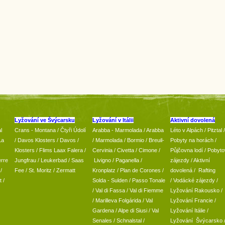
Lyžování ve Švýcarsku
Lyžování v Itálii
Aktivní dovolená
l
Crans - Montana /
Čtyři Údolí
Arabba - Marmolada
/
Arabba
Léto v Alpách
/
Pitztal
/
La
/
Davos Klosters
/
Davos
/
/ Marmolada
/
Bormio
/ Breuil-
Pobyty na horách
/
Klosters
/
Flims Laax Falera
/
Cervinia
/ Civetta
/ Cimone
/
Půjčovna lodí
/
Pobyto
rre
Jungfrau
/ Leukerbad
/
Saas
Livigno
/ Paganella
/
zájezdy
/
Aktivní
/
Fee
/
St. Moritz
/
Zermatt
Kronplatz
/ Plan de Corones
/
dovolená
/
Rafting
t
/
Solda - Sulden
/ Passo Tonale
/
Vodácké zájezdy
/
/
Val di Fassa
/
Val di Fiemme
Lyžování Rakousko
/
/ Marilleva
Folgárida
/
Val
Lyžování Francie
/
Gardena
/
Alpe di Siusi
/
Val
Lyžování Itálie
/
Senales
/
Schnalstal
/
Lyžování Švýcarsko