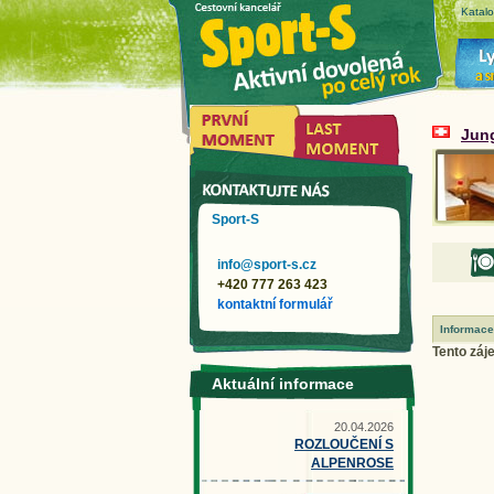
Katal
Jun
Sport-S
info@sport-s.cz
+420 777 263 423
kontaktní formulář
Informace
Tento záje
Aktuální informace
20.04.2026
ROZLOUČENÍ S
ALPENROSE