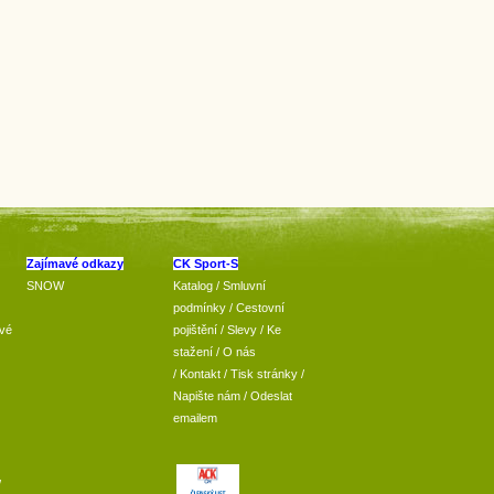
Zajímavé odkazy
CK Sport-S
SNOW
Katalog
/
Smluvní
podmínky
/
Cestovní
vé
pojištění
/
Slevy
/
Ke
stažení
/
O nás
/
Kontakt
/
Tisk stránky
/
Napište nám
/
Odeslat
emailem
/