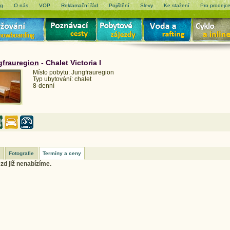
og
O nás
VOP
Reklamační řád
Pojištění
Slevy
Ke stažení
Pro prodejc
gfrauregion
- Chalet Victoria I
Místo pobytu: Jungfrauregion
Typ ubytování: chalet
8-denní
Fotografie
Termíny a ceny
zd již nenabízíme.