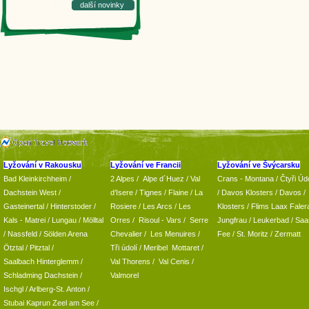
další novinky
Lyžování v Rakousku
Lyžování ve Francii
Lyžování ve Švýcarsku
Bad Kleinkirchheim
/
2 Alpes
/
Alpe d´Huez
/ Val
Crans - Montana /
Čtyři Údo
Dachstein West
/
d’Isere
/ Tignes
/ Flaine
/
La
/
Davos Klosters
/
Davos
/
Gasteinertal
/
Hinterstoder
/
Rosiere
/ Les Arcs
/ Les
Klosters
/
Flims Laax Faler
Kals - Matrei
/
Lungau
/
Mölltal
Orres
/
Risoul - Vars
/
Serre
Jungfrau
/ Leukerbad
/
Saa
/ Nassfeld
/
Sölden Arena
Chevalier
/
Les Menuires
/
Fee
/
St. Moritz
/
Zermatt
Ötztal
/
Pitztal
/
Tři údolí
/ Meribel Mottaret
/
Saalbach Hinterglemm
/
Val Thorens
/
Val Cenis
/
Schladming
Dachstein
/
Valmorel
Ischgl
/
Arlberg-St. Anton
/
Stubai
Kaprun
Zeel am See
/