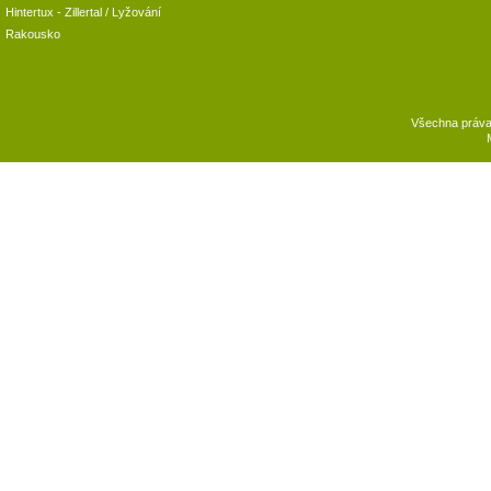
Hintertux
-
Zillertal
/ Lyžování
Rakousko
Všechna práv