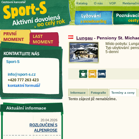
Katalog
O nás
VOP
Reklamační
Lungau
- Pensiony St. Michae
Místo pobytu: Lung
Typ ubytování: pens
5-denní
Sport-S
info@sport-s.cz
+420 777 263 423
kontaktní formulář
Informace
Fotografie
Termíny a ceny
Tento zájezd již nenabízíme.
Aktuální informace
20.04.2026
ROZLOUČENÍ S
ALPENROSE