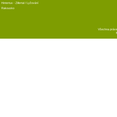
Hintertux
-
Zillertal
/ Lyžování
Rakousko
Všechna práv