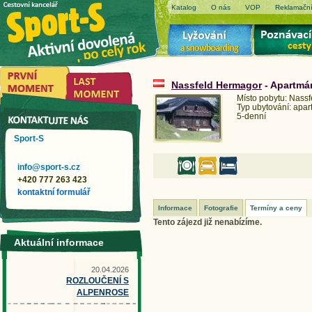
Katalog
O nás
VOP
Reklamační
Nassfeld Hermagor
- Apartmá
Místo pobytu: Nass
Typ ubytování: apa
5-denní
Sport-S
info@sport-s.cz
+420 777 263 423
kontaktní formulář
Informace
Fotografie
Termíny a ceny
Tento zájezd již nenabízíme.
Aktuální informace
20.04.2026
ROZLOUČENÍ S
ALPENROSE