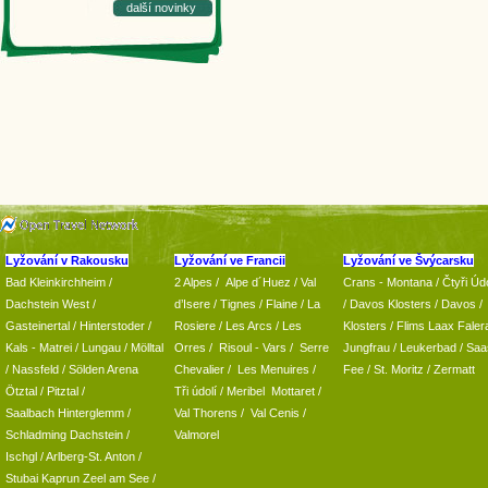
další novinky
Lyžování v Rakousku
Lyžování ve Francii
Lyžování ve Švýcarsku
Bad Kleinkirchheim
/
2 Alpes
/
Alpe d´Huez
/ Val
Crans - Montana /
Čtyři Údo
Dachstein West
/
d’Isere
/ Tignes
/ Flaine
/
La
/
Davos Klosters
/
Davos
/
Gasteinertal
/
Hinterstoder
/
Rosiere
/ Les Arcs
/ Les
Klosters
/
Flims Laax Faler
Kals - Matrei
/
Lungau
/
Mölltal
Orres
/
Risoul - Vars
/
Serre
Jungfrau
/ Leukerbad
/
Saa
/ Nassfeld
/
Sölden Arena
Chevalier
/
Les Menuires
/
Fee
/
St. Moritz
/
Zermatt
Ötztal
/
Pitztal
/
Tři údolí
/ Meribel Mottaret
/
Saalbach Hinterglemm
/
Val Thorens
/
Val Cenis
/
Schladming
Dachstein
/
Valmorel
Ischgl
/
Arlberg-St. Anton
/
Stubai
Kaprun
Zeel am See
/