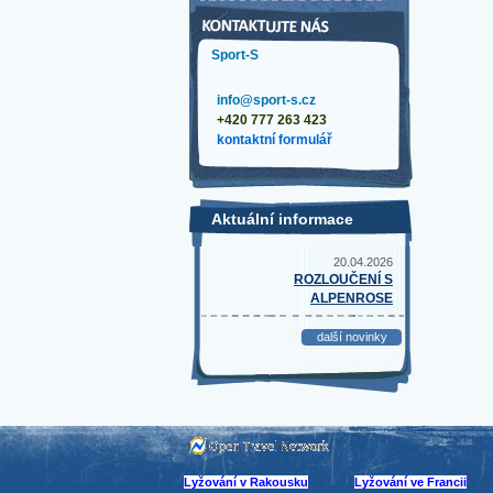
Sport-S
info@sport-s.cz
+420 777 263 423
kontaktní formulář
Aktuální informace
20.04.2026
ROZLOUČENÍ S
ALPENROSE
další novinky
Lyžování v Rakousku
Lyžování ve Francii