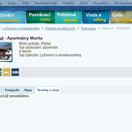
og
O nás
VOP
Reklamační řád
Pojištění
Slevy
Ke stažení
Pro prodejc
»
Lyžování a snowboarding
»
Podzim na ledovcích
»
Rakousko
»
Zájezd č. 14410115
al
- Apartmány Marita
Místo pobytu: Pitztal
Typ ubytování: apartmán
4-denní
Typ zájezdu: Lyžování a snowboarding
Fotografie
Mapa
Termíny a ceny
zd již nenabízíme.