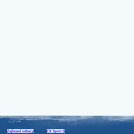
Zajímavé odkazy
CK Sport-S