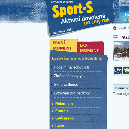
Katal
Úvod
Pitzt
Lyžování a snowboarding
Podzim na ledovcích
Zkrácené pobyty
Ski a wellness
Informace
Lyžování pro partičky
Tento záje
Rakousko
Francie
Švýcarsko
Itálie