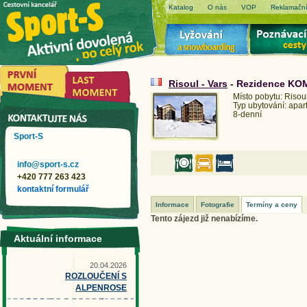
Katalog
O nás
VOP
Reklamační
Risoul - Vars
- Rezidence KOM
Místo pobytu: Risoul
Typ ubytování: apa
8-denní
Sport-S
info@sport-s.cz
+420 777 263 423
kontaktní formulář
Informace
Fotografie
Termíny a ceny
Tento zájezd již nenabízíme.
Aktuální informace
20.04.2026
ROZLOUČENÍ S
ALPENROSE