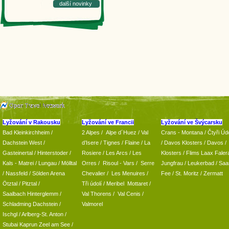
další novinky
Lyžování v Rakousku
Lyžování ve Francii
Lyžování ve Švýcarsku
Bad Kleinkirchheim
/
2 Alpes
/
Alpe d´Huez
/ Val
Crans - Montana /
Čtyři Údo
Dachstein West
/
d’Isere
/ Tignes
/ Flaine
/
La
/
Davos Klosters
/
Davos
/
Gasteinertal
/
Hinterstoder
/
Rosiere
/ Les Arcs
/ Les
Klosters
/
Flims Laax Faler
Kals - Matrei
/
Lungau
/
Mölltal
Orres
/
Risoul - Vars
/
Serre
Jungfrau
/ Leukerbad
/
Saa
/ Nassfeld
/
Sölden Arena
Chevalier
/
Les Menuires
/
Fee
/
St. Moritz
/
Zermatt
Ötztal
/
Pitztal
/
Tři údolí
/ Meribel Mottaret
/
Saalbach Hinterglemm
/
Val Thorens
/
Val Cenis
/
Schladming
Dachstein
/
Valmorel
Ischgl
/
Arlberg-St. Anton
/
Stubai
Kaprun
Zeel am See
/