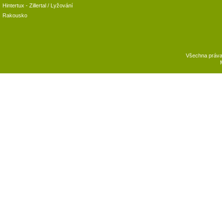
Hintertux
-
Zillertal
/ Lyžování
Rakousko
Všechna práv