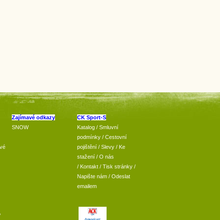
Zajímavé odkazy
CK Sport-S
SNOW
Katalog
/
Smluvní
podmínky
/
Cestovní
vé
pojištění
/
Slevy
/
Ke
stažení
/
O nás
/
Kontakt
/
Tisk stránky
/
Napište nám
/
Odeslat
emailem
/