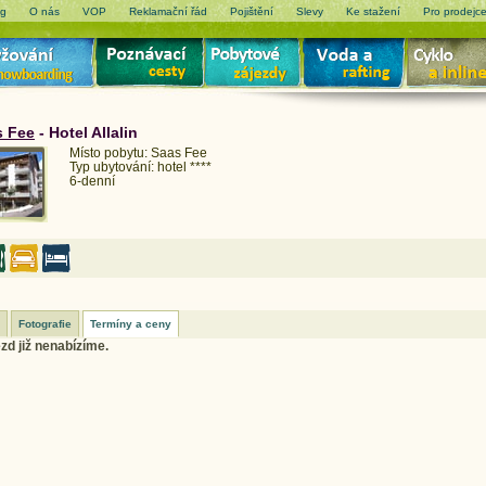
og
O nás
VOP
Reklamační řád
Pojištění
Slevy
Ke stažení
Pro prodejc
s Fee
- Hotel Allalin
Místo pobytu: Saas Fee
Typ ubytování: hotel ****
6-denní
Fotografie
Termíny a ceny
zd již nenabízíme.