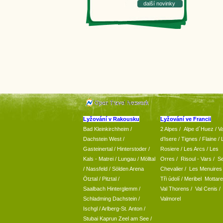
další novinky
Lyžování v Rakousku
Lyžování ve Francii
Bad Kleinkirchheim
/
2 Alpes
/
Alpe d´Huez
/ Va
Dachstein West
/
d’Isere
/ Tignes
/ Flaine
/
Gasteinertal
/
Hinterstoder
/
Rosiere
/ Les Arcs
/ Les
Kals - Matrei
/
Lungau
/
Mölltal
Orres
/
Risoul - Vars
/
Se
/ Nassfeld
/
Sölden Arena
Chevalier
/
Les Menuires
Ötztal
/
Pitztal
/
Tři údolí
/ Meribel Mottare
Saalbach Hinterglemm
/
Val Thorens
/
Val Cenis
/
Schladming
Dachstein
/
Valmorel
Ischgl
/
Arlberg-St. Anton
/
Stubai
Kaprun
Zeel am See
/