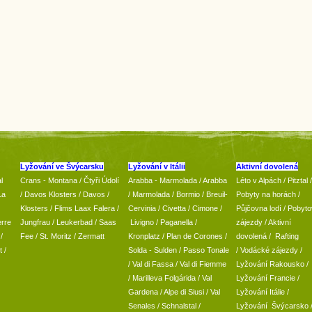
Lyžování ve Švýcarsku
Lyžování v Itálii
Aktivní dovolená
l
Crans - Montana /
Čtyři Údolí
Arabba - Marmolada
/
Arabba
Léto v Alpách
/
Pitztal
/
La
/
Davos Klosters
/
Davos
/
/ Marmolada
/
Bormio
/ Breuil-
Pobyty na horách
/
Klosters
/
Flims Laax Falera
/
Cervinia
/ Civetta
/ Cimone
/
Půjčovna lodí
/
Pobyto
rre
Jungfrau
/ Leukerbad
/
Saas
Livigno
/ Paganella
/
zájezdy
/
Aktivní
/
Fee
/
St. Moritz
/
Zermatt
Kronplatz
/ Plan de Corones
/
dovolená
/
Rafting
t
/
Solda - Sulden
/ Passo Tonale
/
Vodácké zájezdy
/
/
Val di Fassa
/
Val di Fiemme
Lyžování Rakousko
/
/ Marilleva
Folgárida
/
Val
Lyžování Francie
/
Gardena
/
Alpe di Siusi
/
Val
Lyžování Itálie
/
Senales
/
Schnalstal
/
Lyžování Švýcarsko