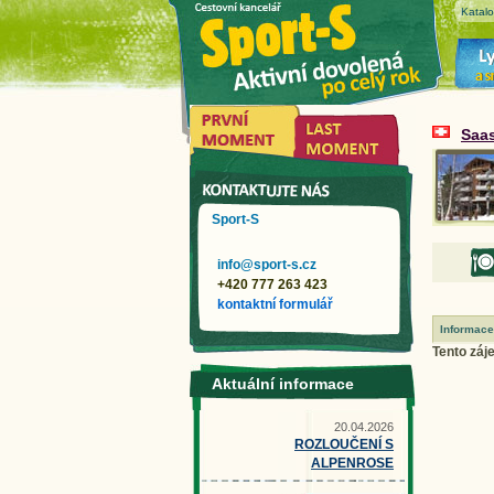
Katal
Saa
Sport-S
info@sport-s.cz
+420 777 263 423
kontaktní formulář
Informace
Tento záje
Aktuální informace
20.04.2026
ROZLOUČENÍ S
ALPENROSE