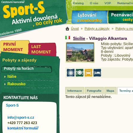
Katalog
O nás
VOP
Reklamační
Úvod
»
Pobyty a zájezdy
»
Pobyty u m
Sicílie
- Villaggio Alkantara
Místo pobytu: Sicílie
Typ ubytování: apa
8-denní
Pobyty : Libovolný
Typ zájezdu: Pobyty
Pobyty a zájezdy
Pobyty na horách
Itálie
Rakousko
Informace
Fotografie
Mapa
Termíny 
Tento zájezd již nenabízíme.
Sport-S
info@sport-s.cz
+420 777 263 423
kontaktní formulář