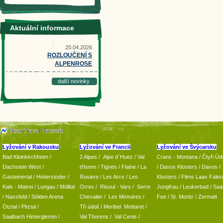
Aktuální informace
20.04.2026
ROZLOUČENÍ S
ALPENROSE
další novinky
Lyžování v Rakousku
Lyžování ve Francii
Lyžování ve Švýcarsku
Bad Kleinkirchheim
/
2 Alpes
/
Alpe d´Huez
/ Val
Crans - Montana /
Čtyři Údo
Dachstein West
/
d’Isere
/ Tignes
/ Flaine
/
La
/
Davos Klosters
/
Davos
/
Gasteinertal
/
Hinterstoder
/
Rosiere
/ Les Arcs
/ Les
Klosters
/
Flims Laax Faler
Kals - Matrei
/
Lungau
/
Mölltal
Orres
/
Risoul - Vars
/
Serre
Jungfrau
/ Leukerbad
/
Saa
/ Nassfeld
/
Sölden Arena
Chevalier
/
Les Menuires
/
Fee
/
St. Moritz
/
Zermatt
Ötztal
/
Pitztal
/
Tři údolí
/ Meribel Mottaret
/
Saalbach Hinterglemm
/
Val Thorens
/
Val Cenis
/