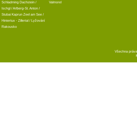
Schladming
Dachstein
/
Valmorel
Ischgl
/
Arlberg-St. Anton
/
Stubai
Kaprun
Zeel am See
/
Hintertux
-
Zillertal
/ Lyžování
Rakousko
Všechna práv