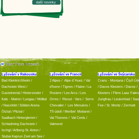
další novinky
Lyžování v Rakousku
Lyžování ve Francii
Lyžování ve Švýcarsku
Bad Kleinkirchheim
/
2 Alpes
/
Alpe d´Huez
/ Val
Crans - Montana /
Čtyři Údo
Dachstein West
/
d’Isere
/ Tignes
/ Flaine
/
La
/
Davos Klosters
/
Davos
/
Gasteinertal
/
Hinterstoder
/
Rosiere
/ Les Arcs
/ Les
Klosters
/
Flims Laax Faler
Kals - Matrei
/
Lungau
/
Mölltal
Orres
/
Risoul - Vars
/
Serre
Jungfrau
/ Leukerbad
/
Saa
/ Nassfeld
/
Sölden Arena
Chevalier
/
Les Menuires
/
Fee
/
St. Moritz
/
Zermatt
Ötztal
/
Pitztal
/
Tři údolí
/ Meribel Mottaret
/
Saalbach Hinterglemm
/
Val Thorens
/
Val Cenis
/
Schladming
Dachstein
/
Valmorel
Ischgl
/
Arlberg-St. Anton
/
Stubai
Kaprun
Zeel am See
/