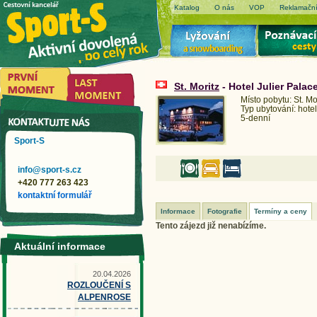
Katalog
O nás
VOP
Reklamační
St. Moritz
- Hotel Julier Palac
Místo pobytu: St. Mo
Typ ubytování: hotel
5-denní
Sport-S
info@sport-s.cz
+420 777 263 423
kontaktní formulář
Informace
Fotografie
Termíny a ceny
Tento zájezd již nenabízíme.
Aktuální informace
20.04.2026
ROZLOUČENÍ S
ALPENROSE