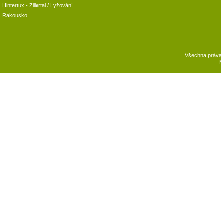
Hintertux
-
Zillertal
/ Lyžování
Rakousko
Všechna práv