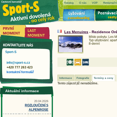
Katalog
O nás
VOP
Reklamační
Les Menuires
- Rezidence Oré
Místo pobytu: Les 
Typ ubytování: apa
8-denní
Sport-S
info@sport-s.cz
+420 777 263 423
kontaktní formulář
Informace
Fotografie
Termíny a ceny
Tento zájezd již nenabízíme.
Aktuální informace
20.04.2026
ROZLOUČENÍ S
ALPENROSE