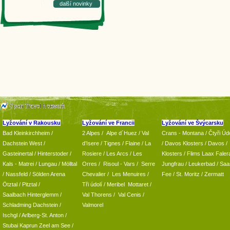
další novinky
Lyžování v Rakousku
Lyžování ve Francii
Lyžování ve Švýcarsku
Bad Kleinkirchheim
/
2 Alpes
/
Alpe d´Huez
/ Val
Crans - Montana /
Čtyři Údo
Dachstein West
/
d’Isere
/ Tignes
/ Flaine
/
La
/
Davos Klosters
/
Davos
/
Gasteinertal
/
Hinterstoder
/
Rosiere
/ Les Arcs
/ Les
Klosters
/
Flims Laax Faler
Kals - Matrei
/
Lungau
/
Mölltal
Orres
/
Risoul - Vars
/
Serre
Jungfrau
/ Leukerbad
/
Saa
/ Nassfeld
/
Sölden Arena
Chevalier
/
Les Menuires
/
Fee
/
St. Moritz
/
Zermatt
Ötztal
/
Pitztal
/
Tři údolí
/ Meribel Mottaret
/
Saalbach Hinterglemm
/
Val Thorens
/
Val Cenis
/
Schladming
Dachstein
/
Valmorel
Ischgl
/
Arlberg-St. Anton
/
Stubai
Kaprun
Zeel am See
/