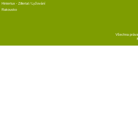
Hintertux
-
Zillertal
/ Lyžování
Rakousko
Všechna práv