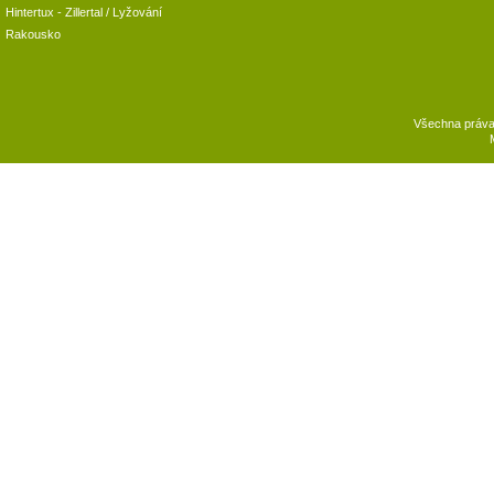
Hintertux
-
Zillertal
/ Lyžování
Rakousko
Všechna práv