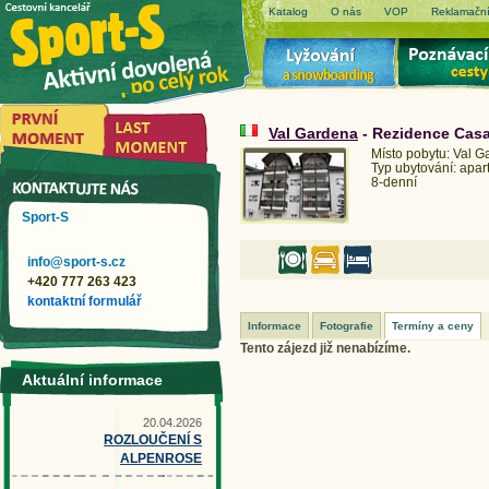
Katalog
O nás
VOP
Reklamační
Val Gardena
- Rezidence Cas
Místo pobytu: Val 
Typ ubytování: apa
8-denní
Sport-S
info@sport-s.cz
+420 777 263 423
kontaktní formulář
Informace
Fotografie
Termíny a ceny
Tento zájezd již nenabízíme.
Aktuální informace
20.04.2026
ROZLOUČENÍ S
ALPENROSE