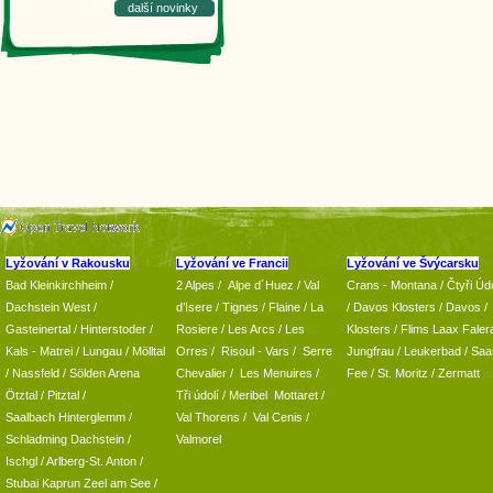
další novinky
Lyžování v Rakousku
Lyžování ve Francii
Lyžování ve Švýcarsku
Bad Kleinkirchheim
/
2 Alpes
/
Alpe d´Huez
/ Val
Crans - Montana /
Čtyři Údo
Dachstein West
/
d’Isere
/ Tignes
/ Flaine
/
La
/
Davos Klosters
/
Davos
/
Gasteinertal
/
Hinterstoder
/
Rosiere
/ Les Arcs
/ Les
Klosters
/
Flims Laax Faler
Kals - Matrei
/
Lungau
/
Mölltal
Orres
/
Risoul - Vars
/
Serre
Jungfrau
/ Leukerbad
/
Saa
/ Nassfeld
/
Sölden Arena
Chevalier
/
Les Menuires
/
Fee
/
St. Moritz
/
Zermatt
Ötztal
/
Pitztal
/
Tři údolí
/ Meribel Mottaret
/
Saalbach Hinterglemm
/
Val Thorens
/
Val Cenis
/
Schladming
Dachstein
/
Valmorel
Ischgl
/
Arlberg-St. Anton
/
Stubai
Kaprun
Zeel am See
/