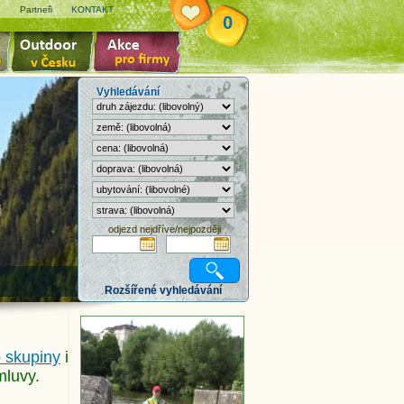
e
Partneři
KONTAKT
0
Vyhledávání
odjezd nejdříve/nejpozději
Rozšířené vyhledávání
 skupiny
i
omluvy.