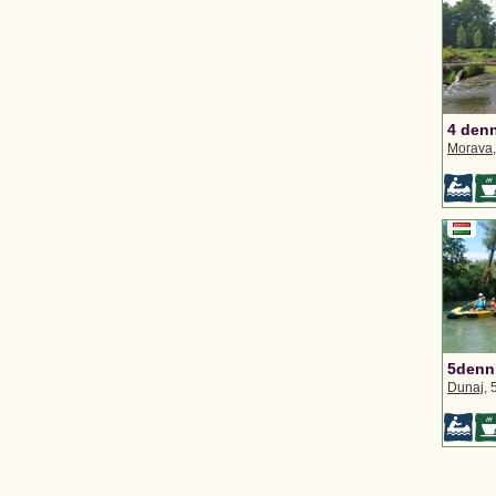
4 den
Morava
5denní
Dunaj
, 