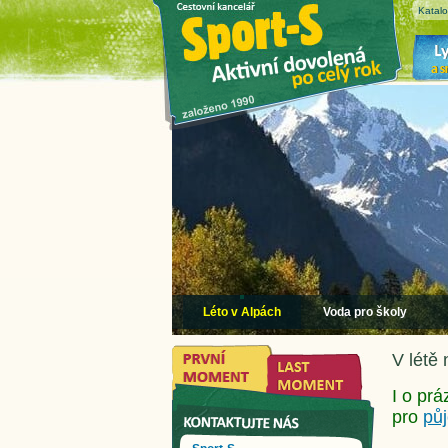
Katal
Léto v Alpách
Voda pro školy
V létě 
I o pr
pro
půj