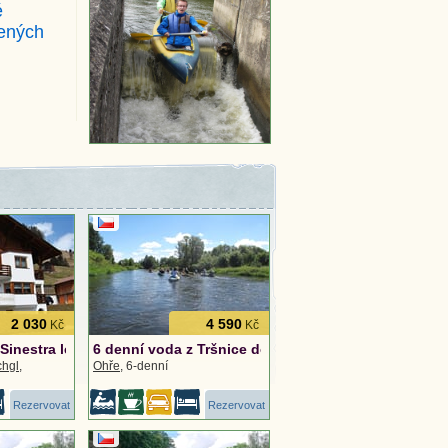
é
dených
2 030
4 590
Kč
Kč
Sinestra léto
6 denní voda z Tršnice do Perštejna
chgl
,
Ohře
, 6-denní
Rezervovat
Rezervovat