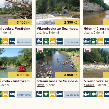
3 450
2 390
Kč
Kč
ní voda z Postřelmova do Hynkova
Víkendovka ze Sezimova Ústí do Bechyně
6denní Jizera 
, 4-denní
Lužnice
, 3-denní
Jizera
, 6-denní
Rezervovat
Rezervovat
4 990
3 950
Kč
Kč
 voda - vnitrozemská delta z Čunova
5denní voda ze Sušice do Putimi
Víkendovka ze 
5-denní
Otava
, 5-denní
Sázava
, 3-denní
Rezervovat
Rezervovat