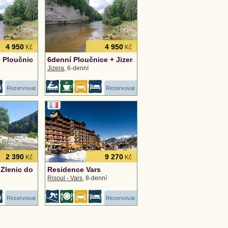
4 950
4 950
Kč
Kč
s Ploučnicí, Noviny - Mnichovo Hradiště
6denní Ploučnice + Jizera, Noviny - Mnichovo Hradi
Jizera
, 6-denní
Rezervovat
Rezervovat
2 390
9 270
Kč
Kč
Zlenic do Pikovic
Residence Vars
Risoul - Vars
, 8-denní
Rezervovat
Rezervovat