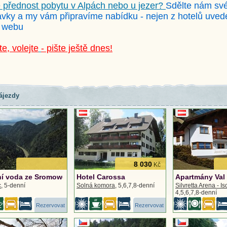
 přednost pobytu v Alpách nebo u jezer?
Sdělte nám sv
vky a my vám připravíme nabídku - nejen z hotelů uve
 webu
te, volejte
- pište ještě dnes!
ájezdy
8 030
Kč
í voda ze Sromowce Wyzne s turistikou
Hotel Carossa
Apartmány Val 
c
, 5-denní
Solná komora
, 5,6,7,8-denní
Silvretta Arena - Is
4,5,6,7,8-denní
Rezervovat
Rezervovat