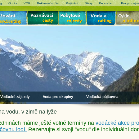
og
O nás
VOP
Reklamační řád
Pojištění
Slevy
Ke stažení
Pro prodejc
Vodácké zájezdy
Voda pro skupiny
Vodácká půjčovna
na vodu, v zimě na lyže
ázdninách máme ještě volné termíny na
vodácké akce pro
čovnu lodí.
Rezervujte si svoji "vodu" dle individuální d