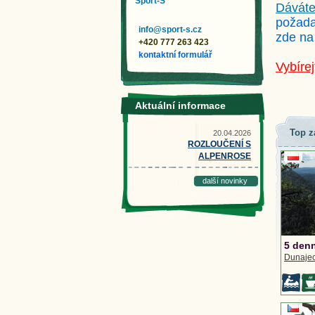
Sport-S
Dáváte
požada
info@sport-s.cz
zde na
+420 777 263 423
kontaktní formulář
Vybírej
Aktuální informace
Top z
20.04.2026
ROZLOUČENÍ S
ALPENROSE
další novinky
5 denn
Dunaje