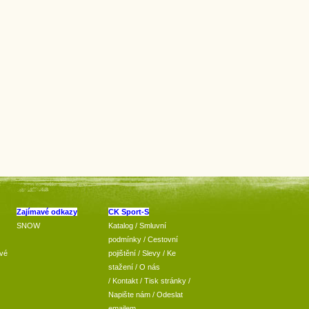
Zajímavé odkazy
CK Sport-S
SNOW
Katalog
/
Smluvní
podmínky
/
Cestovní
vé
pojištění
/
Slevy
/
Ke
stažení
/
O nás
/
Kontakt
/
Tisk stránky
/
Napište nám
/
Odeslat
emailem