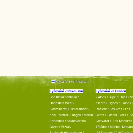
Lyžování v Rakousku
Lyžování ve Francii
Bad Kleinkirchheim
/
2 Alpes
/
Alpe d´Huez
/ Va
Dachstein West
/
d’Isere
/ Tignes
/ Flaine
/
Gasteinertal
/
Hinterstoder
/
Rosiere
/ Les Arcs
/ Les
Kals - Matrei
/
Lungau
/
Mölltal
Orres
/
Risoul - Vars
/
Se
/ Nassfeld
/
Sölden Arena
Chevalier
/
Les Menuires
Ötztal
/
Pitztal
/
Tři údolí
/ Meribel Mottare
Saalbach Hinterglemm
/
Val Thorens
/
Val Cenis
/