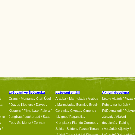
Lyžování ve Švýcarsku
Lyžování v Itálii
Aktivní dovolená
l
Crans - Montana /
Čtyři Údolí
Arabba - Marmolada
/
Arabba
Léto v Alpách
/
Pitztal
/
La
/
Davos Klosters
/
Davos
/
/ Marmolada
/
Bormio
/ Breuil-
Pobyty na horách
/
Klosters
/
Flims Laax Falera
/
Cervinia
/ Civetta
/ Cimone
/
Půjčovna lodí
/
Pobyto
rre
Jungfrau
/ Leukerbad
/
Saas
Livigno
/ Paganella
/
zájezdy
/
Aktivní
/
Fee
/
St. Moritz
/
Zermatt
Kronplatz
/ Plan de Corones
/
dovolená
/
Rafting
t
/
Solda - Sulden
/ Passo Tonale
/
Vodácké zájezdy
/
/
Val di Fassa
/
Val di Fiemme
Lyžování Rakousko
/