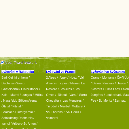
Lyžování v Rakousku
Lyžování ve Francii
Lyžování ve Švýcarsku
Bad Kleinkirchheim
/
2 Alpes
/
Alpe d´Huez
/ Val
Crans - Montana /
Čtyři Údo
Dachstein West
/
d’Isere
/ Tignes
/ Flaine
/
La
/
Davos Klosters
/
Davos
/
Gasteinertal
/
Hinterstoder
/
Rosiere
/ Les Arcs
/ Les
Klosters
/
Flims Laax Faler
Kals - Matrei
/
Lungau
/
Mölltal
Orres
/
Risoul - Vars
/
Serre
Jungfrau
/ Leukerbad
/
Saa
/ Nassfeld
/
Sölden Arena
Chevalier
/
Les Menuires
/
Fee
/
St. Moritz
/
Zermatt
Ötztal
/
Pitztal
/
Tři údolí
/ Meribel Mottaret
/
Saalbach Hinterglemm
/
Val Thorens
/
Val Cenis
/
Schladming
Dachstein
/
Valmorel
Ischgl
/
Arlberg-St. Anton
/