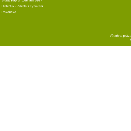
Stubai
Kaprun
Zeel am See
/
Hintertux
-
Zillertal
/ Lyžování
Rakousko
Všechna práv