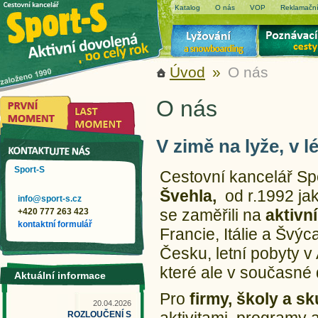
Katalog
O nás
VOP
Reklamační
Úvod
»
O nás
O nás
V zimě na lyže, v l
Sport-S
Cestovní kancelář Sp
Švehla,
od r.1992 j
info@sport-s.cz
se zaměřili na
aktivn
+420 777 263 423
kontaktní formulář
Francie, Itálie a Švýc
Česku, letní pobyty v
které ale v současné 
Aktuální informace
Pro
firmy, školy a s
20.04.2026
ROZLOUČENÍ S