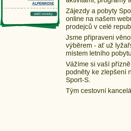
aktivitami, programy 
ALPENROSE
Zájezdy a pobyty Spor
další novinky
online na našem webu,
prodejců v celé repub
Jsme připraveni věno
výběrem - ať už lyžař
místem letního pobyt
Vážíme si vaší přízně
podněty ke zlepšení n
Sport-S.
Tým cestovní kancelá