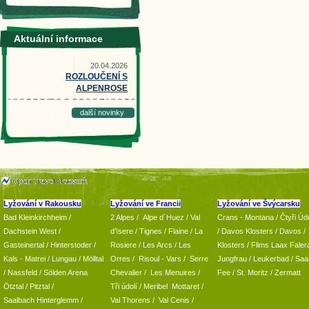
Aktuální informace
20.04.2026
ROZLOUČENÍ S
ALPENROSE
další novinky
Lyžování v Rakousku
Lyžování ve Francii
Lyžování ve Švýcarsku
Bad Kleinkirchheim
/
2 Alpes
/
Alpe d´Huez
/ Val
Crans - Montana /
Čtyři Údo
Dachstein West
/
d’Isere
/ Tignes
/ Flaine
/
La
/
Davos Klosters
/
Davos
/
Gasteinertal
/
Hinterstoder
/
Rosiere
/ Les Arcs
/ Les
Klosters
/
Flims Laax Faler
Kals - Matrei
/
Lungau
/
Mölltal
Orres
/
Risoul - Vars
/
Serre
Jungfrau
/ Leukerbad
/
Saa
/ Nassfeld
/
Sölden Arena
Chevalier
/
Les Menuires
/
Fee
/
St. Moritz
/
Zermatt
Ötztal
/
Pitztal
/
Tři údolí
/ Meribel Mottaret
/
Saalbach Hinterglemm
/
Val Thorens
/
Val Cenis
/