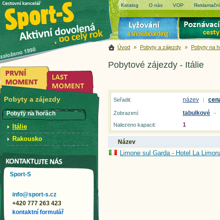
Katalog
O nás
VOP
Reklamační
Úvod
»
Pobyty a zájezdy
»
Pobyty na 
Pobytové zájezdy - Itálie
Pobyty a zájezdy
název
cen
Seřadit:
|
tabulkové
Pobyty na horách
Zobrazení:
-
1
Nalezeno kapacit:
Itálie
Rakousko
Název
Limone sul Garda - Hotel La Limona
Sport-S
info@sport-s.cz
+420 777 263 423
kontaktní formulář