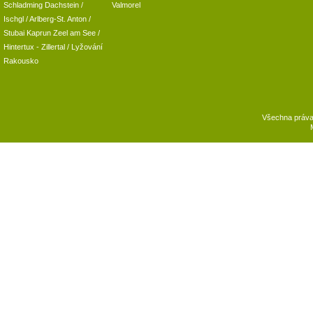
Schladming
Dachstein
/
Valmorel
Ischgl
/
Arlberg-St. Anton
/
Stubai
Kaprun
Zeel am See
/
Hintertux
-
Zillertal
/ Lyžování
Rakousko
Všechna práv