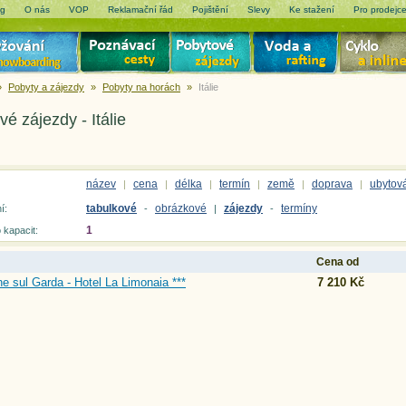
og
O nás
VOP
Reklamační řád
Pojištění
Slevy
Ke stažení
Pro prodejc
»
Pobyty a zájezdy
»
Pobyty na horách
»
Itálie
é zájezdy - Itálie
název
cena
délka
termín
země
doprava
ubytov
|
|
|
|
|
|
tabulkové
obrázkové
zájezdy
termíny
í:
-
|
-
1
 kapacit:
Cena od
e sul Garda - Hotel La Limonaia ***
7 210 Kč