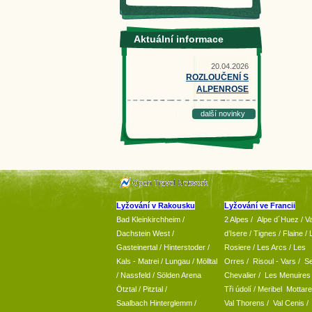
Aktuální informace
20.04.2026
ROZLOUČENÍ S
ALPENROSE
další novinky
Lyžování v Rakousku
Lyžování ve Francii
Bad Kleinkirchheim
/
2 Alpes
/
Alpe d´Huez
/ Va
Dachstein West
/
d’Isere
/ Tignes
/ Flaine
/
Gasteinertal
/
Hinterstoder
/
Rosiere
/ Les Arcs
/ Les
Kals - Matrei
/
Lungau
/
Mölltal
Orres
/
Risoul - Vars
/
Se
/ Nassfeld
/
Sölden Arena
Chevalier
/
Les Menuires
Ötztal
/
Pitztal
/
Tři údolí
/ Meribel Mottare
Saalbach Hinterglemm
/
Val Thorens
/
Val Cenis
/