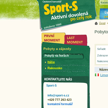
Katal
Úvod
Pobytov
Pobyty a zájezdy
Seřadit:
Pobyty na horách
Zobrazen
Nalezeno
Itálie
Rakousko
Název
Limon
Sport-S
info@sport-s.cz
+420 777 263 423
kontaktní formulář