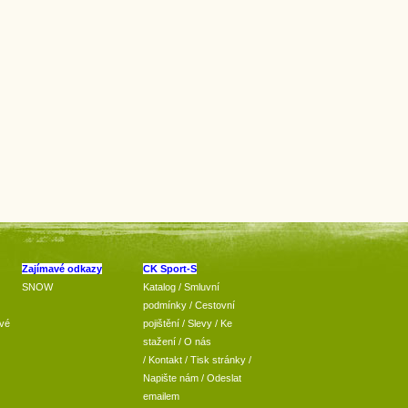
Zajímavé odkazy
CK Sport-S
SNOW
Katalog
/
Smluvní
podmínky
/
Cestovní
vé
pojištění
/
Slevy
/
Ke
stažení
/
O nás
/
Kontakt
/
Tisk stránky
/
Napište nám
/
Odeslat
emailem