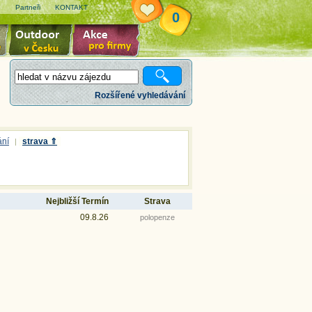
e
Partneři
KONTAKT
0
Rozšířené vyhledávání
ání
strava ⇑
|
Nejbližší Termín
Strava
09.8.26
polopenze