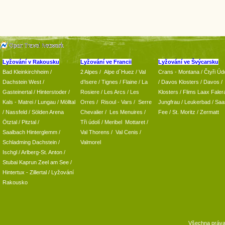
Lyžování v Rakousku
Lyžování ve Francii
Lyžování ve Švýcarsku
Bad Kleinkirchheim
/
2 Alpes
/
Alpe d´Huez
/ Val
Crans - Montana /
Čtyři Údo
Dachstein West
/
d’Isere
/ Tignes
/ Flaine
/
La
/
Davos Klosters
/
Davos
/
Gasteinertal
/
Hinterstoder
/
Rosiere
/ Les Arcs
/ Les
Klosters
/
Flims Laax Faler
Kals - Matrei
/
Lungau
/
Mölltal
Orres
/
Risoul - Vars
/
Serre
Jungfrau
/ Leukerbad
/
Saa
/ Nassfeld
/
Sölden Arena
Chevalier
/
Les Menuires
/
Fee
/
St. Moritz
/
Zermatt
Ötztal
/
Pitztal
/
Tři údolí
/ Meribel Mottaret
/
Saalbach Hinterglemm
/
Val Thorens
/
Val Cenis
/
Schladming
Dachstein
/
Valmorel
Ischgl
/
Arlberg-St. Anton
/
Stubai
Kaprun
Zeel am See
/
Hintertux
-
Zillertal
/ Lyžování
Rakousko
Všechna práv