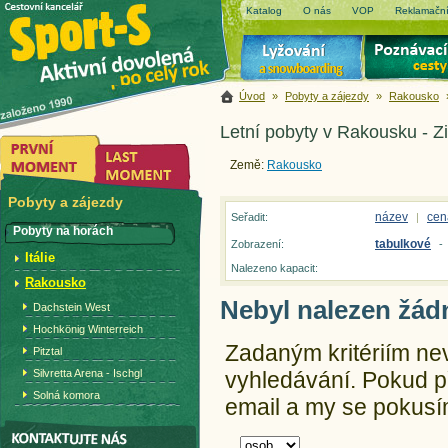
Katalog
O nás
VOP
Reklamační
Úvod
»
Pobyty a zájezdy
»
Rakousko
Letní pobyty v Rakousku - Zi
Země:
Rakousko
Pobyty a zájezdy
název
cen
Seřadit:
|
Pobyty na horách
tabulkové
Zobrazení:
-
Itálie
Nalezeno kapacit:
Rakousko
Nebyl nalezen žád
Dachstein West
Hochkönig Winterreich
Zadaným kritériím ne
Pitztal
Silvretta Arena - Ischgl
vyhledávání.
Pokud př
Solná komora
email a my se pokusím