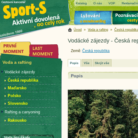
Katalog
O nás
VOP
Reklamační
Úvod
»
Voda a rafting
»
Česká republik
Vodácké zájezdy - Česká re
Země:
Česká republika
Voda a rafting
Popis
Vše
Skrýt vše
Vodácké zájezdy
Popis
Česká republika
Maďarsko
Polsko
Slovensko
Rafting a canyoning
Rakousko
Voda pro školy