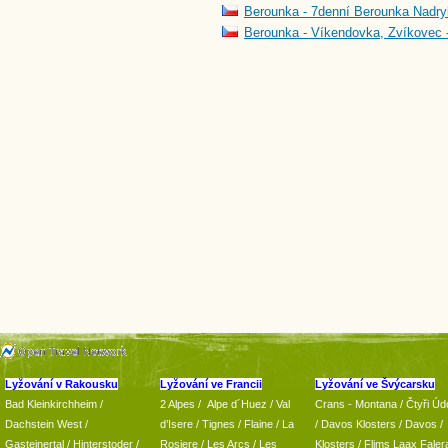
Berounka - 7denní Berounka Nadry
Berounka - Víkendovka, Zvíkovec 
Lyžování v Rakousku
Lyžování ve Francii
Lyžování ve Švýcarsku
Bad Kleinkirchheim
/
2 Alpes
/
Alpe d´Huez
/ Val
Crans - Montana /
Čtyři Údo
Dachstein West
/
d’Isere
/ Tignes
/ Flaine
/
La
/
Davos Klosters
/
Davos
/
Gasteinertal
/
Hinterstoder
/
Rosiere
/ Les Arcs
/ Les
Klosters
/
Flims Laax Faler