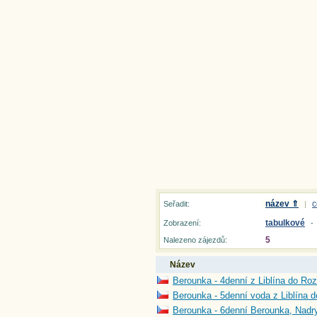
název ⇑
c
Seřadit:
|
tabulkové
Zobrazení:
-
5
Nalezeno zájezdů:
Název
Berounka - 4denní z Liblína do Roz
Berounka - 5denní voda z Liblína d
Berounka - 6denní Berounka, Nadr