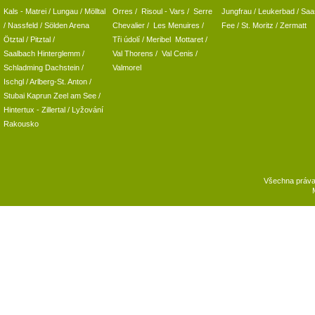
Kals - Matrei
/
Lungau
/
Mölltal
Orres
/
Risoul - Vars
/
Serre
Jungfrau
/ Leukerbad
/
Saa
/ Nassfeld
/
Sölden Arena
Chevalier
/
Les Menuires
/
Fee
/
St. Moritz
/
Zermatt
Ötztal
/
Pitztal
/
Tři údolí
/ Meribel Mottaret
/
Saalbach Hinterglemm
/
Val Thorens
/
Val Cenis
/
Schladming
Dachstein
/
Valmorel
Ischgl
/
Arlberg-St. Anton
/
Stubai
Kaprun
Zeel am See
/
Hintertux
-
Zillertal
/ Lyžování
Rakousko
Všechna práv