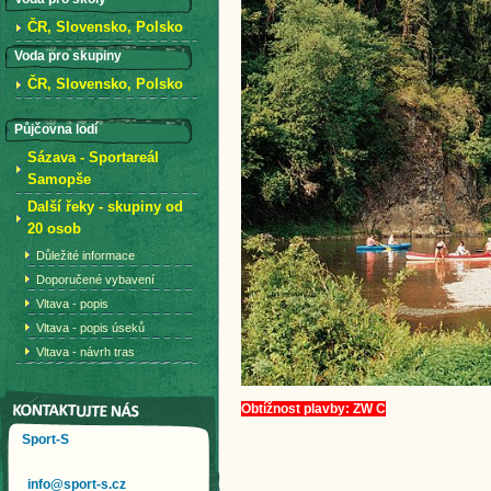
ČR, Slovensko, Polsko
Voda pro skupiny
ČR, Slovensko, Polsko
Půjčovna lodí
Sázava - Sportareál
Samopše
Další řeky - skupiny od
20 osob
Důležité informace
Doporučené vybavení
Vltava - popis
Vltava - popis úseků
Vltava - návrh tras
Obtížnost plavby: ZW C
Sport-S
info@sport-s.cz