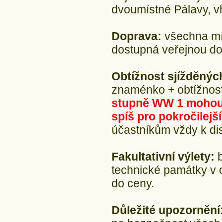
dvoumístné Pálavy, v
Doprava:
všechna mís
dostupná veřejnou d
Obtížnost sjížděnýc
znaménko + obtížnost
stupně WW 1 mohou a
spíš pro pokročilejš
účastníkům vždy k dis
Fakultativní výlety:
b
technické památky v 
do ceny.
Důležité upozornění