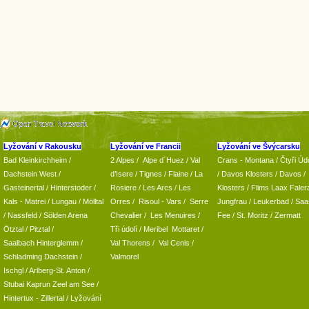
Lyžování v Rakousku
Lyžování ve Francii
Lyžování ve Švýcarsku
Bad Kleinkirchheim
/
2 Alpes
/
Alpe d´Huez
/ Val
Crans - Montana /
Čtyři Údo
Dachstein West
/
d’Isere
/ Tignes
/ Flaine
/
La
/
Davos Klosters
/
Davos
/
Gasteinertal
/
Hinterstoder
/
Rosiere
/ Les Arcs
/ Les
Klosters
/
Flims Laax Faler
Kals - Matrei
/
Lungau
/
Mölltal
Orres
/
Risoul - Vars
/
Serre
Jungfrau
/ Leukerbad
/
Saa
/ Nassfeld
/
Sölden Arena
Chevalier
/
Les Menuires
/
Fee
/
St. Moritz
/
Zermatt
Ötztal
/
Pitztal
/
Tři údolí
/ Meribel Mottaret
/
Saalbach Hinterglemm
/
Val Thorens
/
Val Cenis
/
Schladming
Dachstein
/
Valmorel
Ischgl
/
Arlberg-St. Anton
/
Stubai
Kaprun
Zeel am See
/
Hintertux
-
Zillertal
/ Lyžování