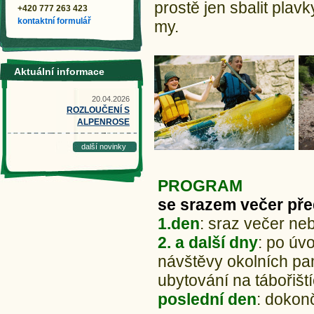
prostě jen sbalit plavk
+420 777 263 423
kontaktní formulář
my.
Aktuální informace
20.04.2026
ROZLOUČENÍ S
ALPENROSE
další novinky
PROGRAM
se srazem večer pře
1.den
: sraz večer neb
2. a další dny
: po úv
návštěvy okolních pa
ubytování na tábořiš
poslední den
: dokon