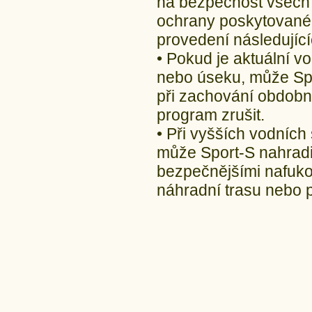
na bezpečnost všech
ochrany poskytovanéh
provedení následujíc
• Pokud je aktuální vo
nebo úseku, může Spo
při zachování obdobn
program zrušit.
• Při vyšších vodních
může Sport-S nahradi
bezpečnějšími nafukov
náhradní trasu nebo p