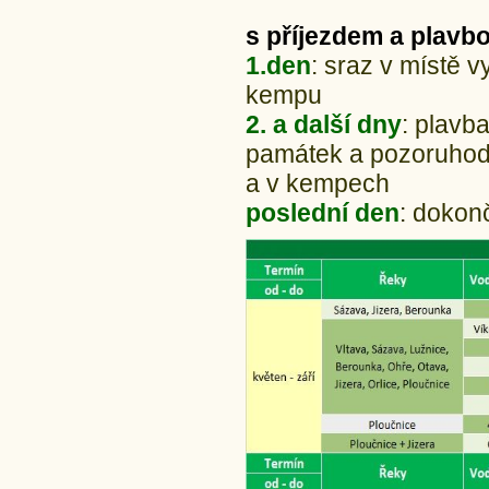
s příjezdem a plavbo
1.den
: sraz v místě v
kempu
2. a další dny
: plavb
památek a pozoruhodn
a v kempech
poslední den
: dokon