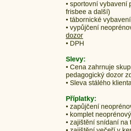
• sportovní vybavení 
frisbee a další)
• tábornické vybavení
• vypůjčení neoprén
dozor
• DPH
Slevy:
• Cena zahrnuje skupi
pedagogický dozor z
• Sleva stálého klient
Příplatky:
• zapůjčení neopréno
• komplet neoprénov
• zajištění snídaní na
• zajištění večeří v 