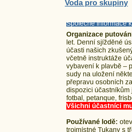
Voda pro skupiny
Společné informace
Organizace putován
let. Denní sjížděné 
účasti našich zkušený
včetně instruktáže úč
vybavení k plavbě – p
sudy na uložení někte
přepravu osobních za
dispozici účastníkům j
fotbal, petanque, frisb
Všichni účastníci mu
Používané lodě:
otev
trojmístné Tukany s t