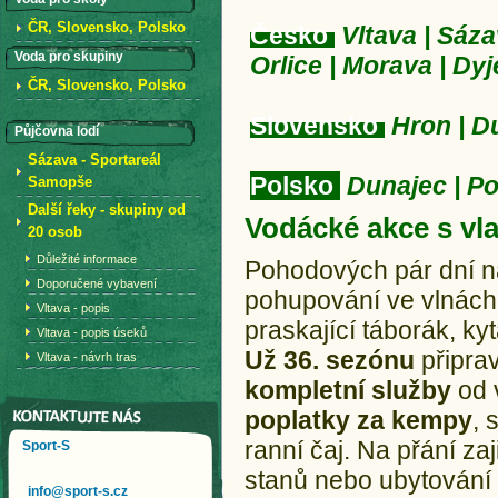
ČR, Slovensko, Polsko
Česko
Vltava | Sázav
Voda pro skupiny
Orlice | Morava | Dy
ČR, Slovensko, Polsko
Slovensko
Hron | Du
Půjčovna lodí
Sázava - Sportareál
Polsko
Dunajec | P
Samopše
Další řeky - skupiny od
Vodácké akce s vl
20 osob
Důležité informace
Pohodových pár dní n
Doporučené vybavení
pohupování ve vlnách, 
Vltava - popis
praskající táborák, ky
Vltava - popis úseků
Už 36. sezónu
připra
Vltava - návrh tras
kompletní služby
od 
poplatky za kempy
, 
ranní čaj. Na přání za
Sport-S
stanů nebo ubytování p
info@sport-s.cz