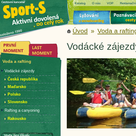
Katalog
O nás
VOP
Reklamační
Úvod
»
Voda a raftin
Vodácké zájezd
Voda a rafting
Vodácké zájezdy
Česká republika
Maďarsko
Polsko
Slovensko
Rafting a canyoning
Rakousko
Voda pro školy