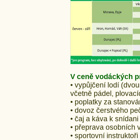
V ceně vodáckých pr
• vypůjčení lodí (dvo
včetně pádel, plovac
• poplatky za stanová
• dovoz čerstvého peč
• čaj a káva k snídani
• přeprava osobních
• sportovní instruktoři