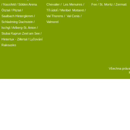
/ Nassfeld
/
Sölden Arena
Chevalier
/
Les Menuires
/
Fee
/
St. Moritz
/
Zermatt
Ötztal
/
Pitztal
/
Tři údolí
/ Meribel Mottaret
/
Saalbach Hinterglemm
/
Val Thorens
/
Val Cenis
/
Schladming
Dachstein
/
Valmorel
Ischgl
/
Arlberg-St. Anton
/
Stubai
Kaprun
Zeel am See
/
Hintertux
-
Zillertal
/ Lyžování
Rakousko
Všechna práv