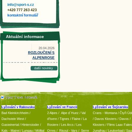
info@sport-s.cz
+420 777 263 423
kontaktní formulář
Aktuální informace
20.04.2026
ROZLOUČENÍ S
ALPENROSE
další novinky
Lyžování v Rakousku
Lyžování ve Francii
Lyžování ve Švýcarsku
Bad Kleinkirchheim
/
2 Alpes
/
Alpe d´Huez
/ Val
Crans - Montana /
Čtyři Údo
Dachstein West
/
d’Isere
/ Tignes
/ Flaine
/
La
/
Davos Klosters
/
Davos
/
Gasteinertal
/
Hinterstoder
/
Rosiere
/ Les Arcs
/ Les
Klosters
/
Flims Laax Faler
Kals - Matrei
/
Lungau
/
Mölltal
Orres
/
Risoul - Vars
/
Serre
Jungfrau
/ Leukerbad
/
Saa