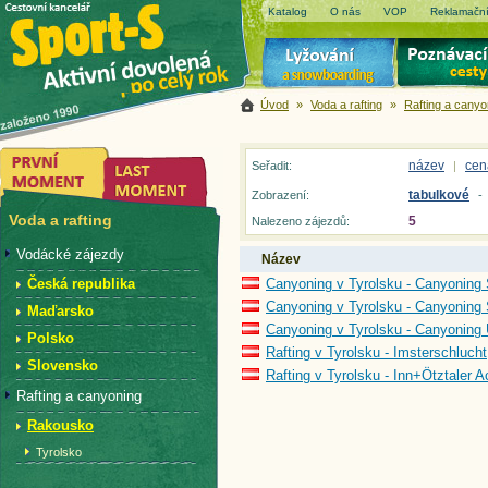
Katalog
O nás
VOP
Reklamační
Úvod
»
Voda a rafting
»
Rafting a canyo
název
cen
Seřadit:
|
tabulkové
Zobrazení:
-
Voda a rafting
5
Nalezeno zájezdů:
Vodácké zájezdy
Název
Česká republika
Canyoning v Tyrolsku - Canyoning
Canyoning v Tyrolsku - Canyoning
Maďarsko
Canyoning v Tyrolsku - Canyoning 
Polsko
Rafting v Tyrolsku - Imsterschlucht
Slovensko
Rafting v Tyrolsku - Inn+Ötztaler A
Rafting a canyoning
Rakousko
Tyrolsko