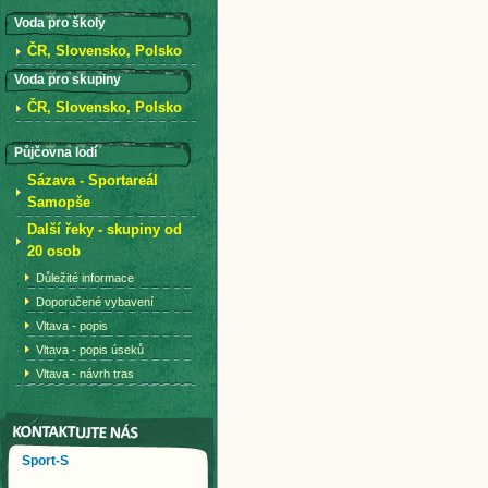
Voda pro školy
ČR, Slovensko, Polsko
Voda pro skupiny
ČR, Slovensko, Polsko
Půjčovna lodí
Sázava - Sportareál
Samopše
Další řeky - skupiny od
20 osob
Důležité informace
Doporučené vybavení
Vltava - popis
Vltava - popis úseků
Vltava - návrh tras
Sport-S