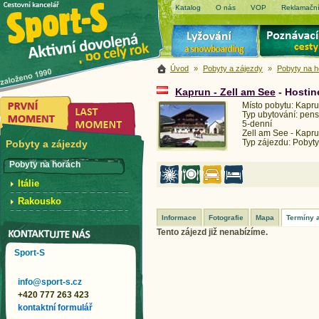
Katalog
O nás
VOP
Reklamační
Úvod
»
Pobyty a zájezdy
»
Pobyty na 
Kaprun - Zell am See
- Hosti
Místo pobytu: Kapru
Typ ubytování: pens
5-denní
Zell am See - Kapr
Typ zájezdu: Pobyty
Pobyty a zájezdy
Pobyty na horách
Itálie
Rakousko
Informace
Fotografie
Mapa
Termíny 
Tento zájezd již nenabízíme.
Sport-S
info@sport-s.cz
+420 777 263 423
kontaktní formulář