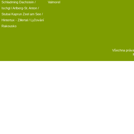
Schladming
Dachstein
/
Valmorel
Ischgl
/
Arlberg-St. Anton
/
Stubai
Kaprun
Zeel am See
/
Hintertux
-
Zillertal
/ Lyžování
Rakousko
Všechna práv