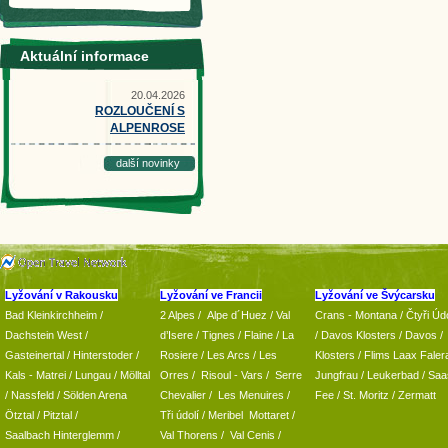
Aktuální informace
20.04.2026
ROZLOUČENÍ S
ALPENROSE
další novinky
Lyžování v Rakousku
Lyžování ve Francii
Lyžování ve Švýcarsku
Bad Kleinkirchheim
/
2 Alpes
/
Alpe d´Huez
/ Val
Crans - Montana /
Čtyři Údo
Dachstein West
/
d’Isere
/ Tignes
/ Flaine
/
La
/
Davos Klosters
/
Davos
/
Gasteinertal
/
Hinterstoder
/
Rosiere
/ Les Arcs
/ Les
Klosters
/
Flims Laax Faler
Kals - Matrei
/
Lungau
/
Mölltal
Orres
/
Risoul - Vars
/
Serre
Jungfrau
/ Leukerbad
/
Saa
/ Nassfeld
/
Sölden Arena
Chevalier
/
Les Menuires
/
Fee
/
St. Moritz
/
Zermatt
Ötztal
/
Pitztal
/
Tři údolí
/ Meribel Mottaret
/
Saalbach Hinterglemm
/
Val Thorens
/
Val Cenis
/