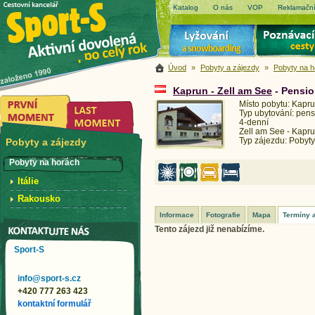
Katalog
O nás
VOP
Reklamační
Úvod
»
Pobyty a zájezdy
»
Pobyty na 
Kaprun - Zell am See
- Pensio
Místo pobytu: Kapru
Typ ubytování: pens
4-denní
Zell am See - Kapr
Typ zájezdu: Pobyty
Pobyty a zájezdy
Pobyty na horách
Itálie
Rakousko
Informace
Fotografie
Mapa
Termíny 
Tento zájezd již nenabízíme.
Sport-S
info@sport-s.cz
+420 777 263 423
kontaktní formulář