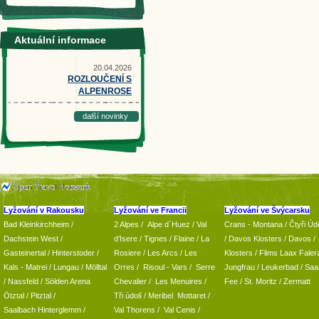
Aktuální informace
20.04.2026
ROZLOUČENÍ S
ALPENROSE
další novinky
Lyžování v Rakousku
Lyžování ve Francii
Lyžování ve Švýcarsku
Bad Kleinkirchheim
/
2 Alpes
/
Alpe d´Huez
/ Val
Crans - Montana /
Čtyři Údo
Dachstein West
/
d’Isere
/ Tignes
/ Flaine
/
La
/
Davos Klosters
/
Davos
/
Gasteinertal
/
Hinterstoder
/
Rosiere
/ Les Arcs
/ Les
Klosters
/
Flims Laax Faler
Kals - Matrei
/
Lungau
/
Mölltal
Orres
/
Risoul - Vars
/
Serre
Jungfrau
/ Leukerbad
/
Saa
/ Nassfeld
/
Sölden Arena
Chevalier
/
Les Menuires
/
Fee
/
St. Moritz
/
Zermatt
Ötztal
/
Pitztal
/
Tři údolí
/ Meribel Mottaret
/
Saalbach Hinterglemm
/
Val Thorens
/
Val Cenis
/