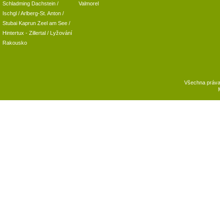
Schladming
Dachstein
/
Valmorel
Ischgl
/
Arlberg-St. Anton
/
Stubai
Kaprun
Zeel am See
/
Hintertux
-
Zillertal
/ Lyžování
Rakousko
Všechna práv