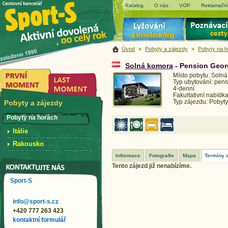
Katalog
O nás
VOP
Reklamační
Úvod
»
Pobyty a zájezdy
»
Pobyty na 
Solná komora
- Pension Geor
Místo pobytu: Soln
Typ ubytování: pens
4-denní
Fakultativní nabídka
Typ zájezdu: Pobyty
Pobyty a zájezdy
Pobyty na horách
Itálie
Rakousko
Informace
Fotografie
Mapa
Termíny 
Tento zájezd již nenabízíme.
Sport-S
info@sport-s.cz
+420 777 263 423
kontaktní formulář