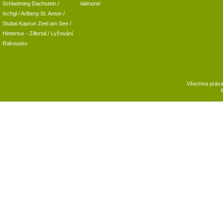
Schladming
Dachstein
/
Valmorel
Ischgl
/
Arlberg-St. Anton
/
Stubai
Kaprun
Zeel am See
/
Hintertux
-
Zillertal
/ Lyžování
Rakousko
Všechna práv