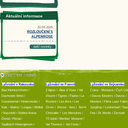
Aktuální informace
20.04.2026
ROZLOUČENÍ S
ALPENROSE
další novinky
Lyžování v Rakousku
Lyžování ve Francii
Lyžování ve Švýcarsku
Bad Kleinkirchheim
/
2 Alpes
/
Alpe d´Huez
/ Val
Crans - Montana /
Čtyři Údo
Dachstein West
/
d’Isere
/ Tignes
/ Flaine
/
La
/
Davos Klosters
/
Davos
/
Gasteinertal
/
Hinterstoder
/
Rosiere
/ Les Arcs
/ Les
Klosters
/
Flims Laax Faler
Kals - Matrei
/
Lungau
/
Mölltal
Orres
/
Risoul - Vars
/
Serre
Jungfrau
/ Leukerbad
/
Saa
/ Nassfeld
/
Sölden Arena
Chevalier
/
Les Menuires
/
Fee
/
St. Moritz
/
Zermatt
Ötztal
/
Pitztal
/
Tři údolí
/ Meribel Mottaret
/
Saalbach Hinterglemm
/
Val Thorens
/
Val Cenis
/