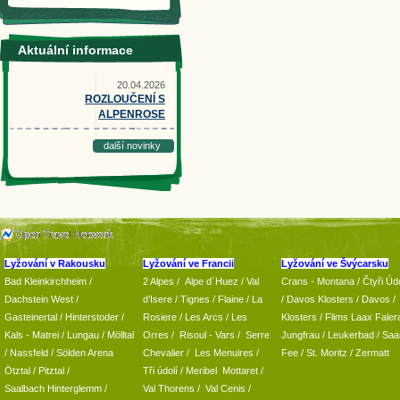
Aktuální informace
20.04.2026
ROZLOUČENÍ S
ALPENROSE
další novinky
Lyžování v Rakousku
Lyžování ve Francii
Lyžování ve Švýcarsku
Bad Kleinkirchheim
/
2 Alpes
/
Alpe d´Huez
/ Val
Crans - Montana /
Čtyři Údo
Dachstein West
/
d’Isere
/ Tignes
/ Flaine
/
La
/
Davos Klosters
/
Davos
/
Gasteinertal
/
Hinterstoder
/
Rosiere
/ Les Arcs
/ Les
Klosters
/
Flims Laax Faler
Kals - Matrei
/
Lungau
/
Mölltal
Orres
/
Risoul - Vars
/
Serre
Jungfrau
/ Leukerbad
/
Saa
/ Nassfeld
/
Sölden Arena
Chevalier
/
Les Menuires
/
Fee
/
St. Moritz
/
Zermatt
Ötztal
/
Pitztal
/
Tři údolí
/ Meribel Mottaret
/
Saalbach Hinterglemm
/
Val Thorens
/
Val Cenis
/