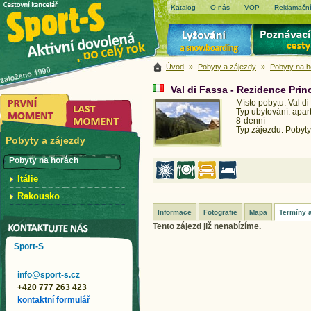
Katalog
O nás
VOP
Reklamační
Úvod
»
Pobyty a zájezdy
»
Pobyty na 
Val di Fassa
- Rezidence Prin
Místo pobytu: Val d
Typ ubytování: apa
8-denní
Typ zájezdu: Pobyty
Pobyty a zájezdy
Pobyty na horách
Itálie
Rakousko
Informace
Fotografie
Mapa
Termíny 
Tento zájezd již nenabízíme.
Sport-S
info@sport-s.cz
+420 777 263 423
kontaktní formulář