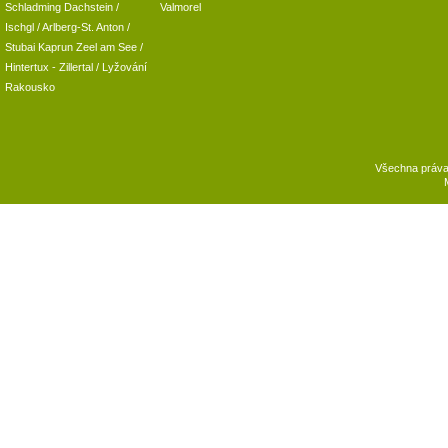
Schladming
Dachstein
/
Valmorel
Ischgl
/
Arlberg-St. Anton
/
Stubai
Kaprun
Zeel am See
/
Hintertux
-
Zillertal
/ Lyžování
Rakousko
Všechna práv