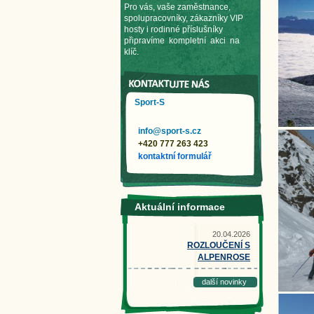
Pro vás, vaše zaměstnance,
spolupracovníky, zákazníky VIP
hosty i rodinné příslušníky
připravíme kompletní akci na
klíč.
Sport-S
info@sport-s.cz
+420 777 263 423
kontaktní formulář
Aktuální informace
20.04.2026
ROZLOUČENÍ S
ALPENROSE
další novinky