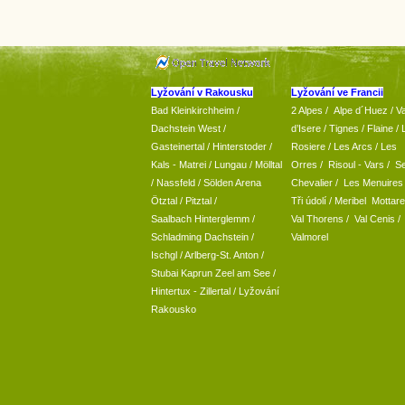
Lyžování v Rakousku
Lyžování ve Francii
Bad Kleinkirchheim
/
2 Alpes
/
Alpe d´Huez
/ Va
Dachstein West
/
d’Isere
/ Tignes
/ Flaine
/
Gasteinertal
/
Hinterstoder
/
Rosiere
/ Les Arcs
/ Les
Kals - Matrei
/
Lungau
/
Mölltal
Orres
/
Risoul - Vars
/
Se
/ Nassfeld
/
Sölden Arena
Chevalier
/
Les Menuires
Ötztal
/
Pitztal
/
Tři údolí
/ Meribel Mottare
Saalbach Hinterglemm
/
Val Thorens
/
Val Cenis
/
Schladming
Dachstein
/
Valmorel
Ischgl
/
Arlberg-St. Anton
/
Stubai
Kaprun
Zeel am See
/
Hintertux
-
Zillertal
/ Lyžování
Rakousko