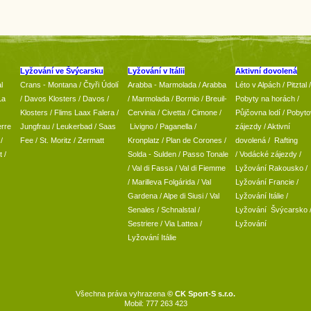
Lyžování ve Švýcarsku
Lyžování v Itálii
Aktivní dovolená
l
Crans - Montana /
Čtyři Údolí
Arabba - Marmolada
/
Arabba
Léto v Alpách
/
Pitztal
/
La
/
Davos Klosters
/
Davos
/
/ Marmolada
/
Bormio
/ Breuil-
Pobyty na horách
/
Klosters
/
Flims Laax Falera
/
Cervinia
/ Civetta
/ Cimone
/
Půjčovna lodí
/
Pobyto
rre
Jungfrau
/ Leukerbad
/
Saas
Livigno
/ Paganella
/
zájezdy
/
Aktivní
/
Fee
/
St. Moritz
/
Zermatt
Kronplatz
/ Plan de Corones
/
dovolená
/
Rafting
t
/
Solda - Sulden
/ Passo Tonale
/
Vodácké zájezdy
/
/
Val di Fassa
/
Val di Fiemme
Lyžování Rakousko
/
/ Marilleva
Folgárida
/
Val
Lyžování Francie
/
Gardena
/
Alpe di Siusi
/
Val
Lyžování Itálie
/
Senales
/
Schnalstal
/
Lyžování Švýcarsko
Sestriere
/
Via Lattea
/
Lyžování
Lyžování Itálie
Všechna práva vyhrazena
© CK Sport-S s.r.o.
Mobil: 777 263 423