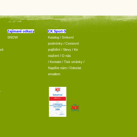
Zajímavé odkazy
CK Sport-S
SNOW
Katalog
/
Smluvní
podmínky
/
Cestovní
vé
pojištění
/
Slevy
/
Ke
stažení
/
O nás
/
Kontakt
/
Tisk stránky
/
Napište nám
/
Odeslat
emailem
/