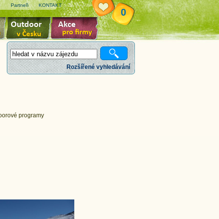
e
Partneři
KONTAKT
0
Rozšířené vyhledávání
tdoorové programy