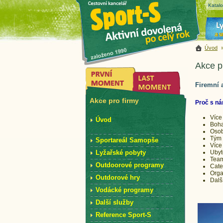
Katal
Úvod
Akce p
Firemní 
Akce pro firmy
Proč s n
Více
Úvod
Boha
Osob
Tým 
Sportareál Samopše
Více
Ubyt
Lyžařské pobyty
Team
Outdoorové programy
Cate
Orga
Outdorové hry
Dalš
Vodácké programy
Další služby
Reference Sport-S