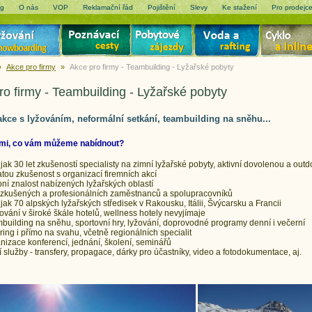
og
O nás
VOP
Reklamační řád
Pojištění
Slevy
Ke stažení
Pro prodejc
»
Akce pro firmy
»
Akce pro firmy - Teambuilding - Lyžařské pobyty
ro firmy - Teambuilding - Lyžařské pobyty
akce s lyžováním, neformální setkání, teambuilding na sněhu...
ámi, co vám můžeme nabídnout?
 jak 30 let zkušeností specialisty na zimní lyžařské pobyty, aktivní dovolenou a ou
tou zkušenost s organizací firemních akcí
ní znalost nabízených lyžařských oblastí
zkušených a profesionálních zaměstnanců a spolupracovníků
 jak 70 alpských lyžařských středisek v Rakousku, Itálii, Švýcarsku a Francii
ování v široké škále hotelů, wellness hotely nevyjímaje
building na sněhu, sportovní hry, lyžování, doprovodné programy denní i večerní
ring i přímo na svahu, včetně regionálních specialit
nizace konferencí, jednání, školení, seminářů
í služby - transfery, propagace, dárky pro účastníky, video a fotodokumentace, aj.