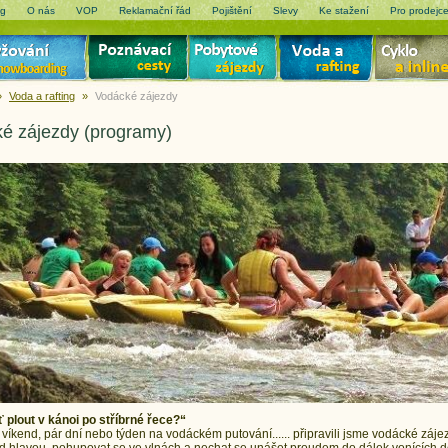
og
O nás
VOP
Reklamační řád
Pojištění
Slevy
Ke stažení
Pro prodejc
»
Voda a rafting
»
Vodácké zájezdy
é zájezdy (programy)
 plout v kánoi po stříbrné řece?“
íkend, pár dní nebo týden na vodáckém putování...... připravili jsme vodácké záj