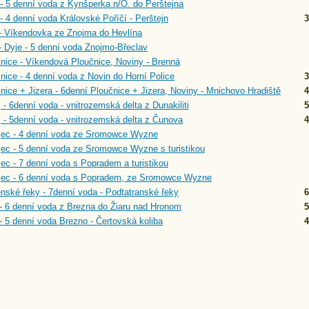
- 5 denní voda z Kynšperka n/O. do Perštejna
- 4 denní voda Královské Poříčí - Perštejn
3
- Víkendovka ze Znojma do Hevlína
- Dyje - 5 denní voda Znojmo-Břeclav
nice - Víkendová Ploučnice, Noviny - Brenná
nice - 4 denní voda z Novin do Horní Police
3
nice + Jizera - 6denní Ploučnice + Jizera, Noviny - Mnichovo Hradiště
4
 - 6denní voda - vnitrozemská delta z Dunakiliti
5
 - 5denní voda - vnitrozemská delta z Čunova
4
jec - 4 denní voda ze Sromowce Wyzne
ec - 5 denní voda ze Sromowce Wyzne s turistikou
ec - 7 denní voda s Popradem a turistikou
jec - 6 denní voda s Popradem, ze Sromowce Wyzne
nské řeky - 7denní voda - Podtatranské řeky
6
- 6 denní voda z Brezna do Žiaru nad Hronom
5
- 5 denní voda Brezno - Čertovská koliba
4