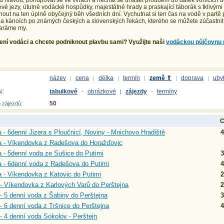
 hlavou, pohupovat se ve vlnách a nechat se unášet proudem do dálek vonících dob
vé jezy, útulné vodácké hospůdky, majestátné hrady a praskající táborák s tklivými
ut na ten úplně obyčejný běh všedních dní. Vychutnat si ten čas na vodě v partě 
a kánoích po známých českých a slovenských řekách, kterého se můžete zúčastnit i vy
taráme my.
ení vodáci a chcete podniknout plavbu sami? Využijte naši
vodáckou
půjčovnu 
název
cena
délka
termín
země ⇑
doprava
uby
|
|
|
|
|
|
tabulkové
obrázkové
zájezdy
termíny
í:
-
|
-
50
 zájezdů:
C
a - 6denní Jizera s Ploučnicí, Noviny - Mnichovo Hradiště
4
a - Víkendovka z Radešova do Horažďovic
 - 5denní voda ze Sušice do Putimi
3
 - 6denní voda z Radešova do Putimi
4
 - Víkendovka z Katovic do Putimi
2
- Víkendovka z Karlových Varů do Perštejna
2
- 5 denní voda z Šabiny do Perštejna
3
- 6 denní voda z Tršnice do Perštejna
4
- 4 denní voda Sokolov - Perštejn