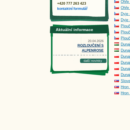
Ohře 
+420 777 263 423
Ohře 
kontaktní formulář
Dyje 
Dyje 
Plouč
Aktuální informace
Plouč
Plouč
20.04.2026
Dunaj
ROZLOUČENÍ S
Dunaj
ALPENROSE
Duna
další novinky
Dunaj
Dunaj
Duna
Slove
Hron 
Hron 