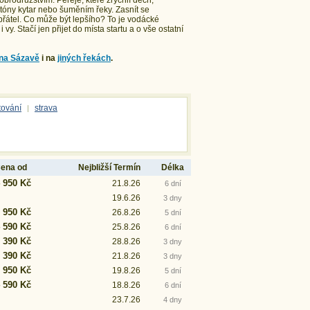
rodružstvím. Peřeje, které zrychlí dech,
 tóny kytar nebo šuměním řeky. Zasnít se
přátel. Co může být lepšího? To je vodácké
. Stačí jen přijet do místa startu a o vše ostatní
na Sázavě
i na
jiných řekách
.
tování
strava
|
ena od
Nejbližší Termín
Délka
 950 Kč
21.8.26
6 dní
19.6.26
3 dny
 950 Kč
26.8.26
5 dní
 590 Kč
25.8.26
6 dní
 390 Kč
28.8.26
3 dny
 390 Kč
21.8.26
3 dny
 950 Kč
19.8.26
5 dní
 590 Kč
18.8.26
6 dní
23.7.26
4 dny