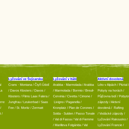
Lyžování ve Švýcarsku
Lyžování v Itálii
Aktivní dovolená
l
Crans - Montana /
Čtyři Údolí
Arabba - Marmolada
/
Arabba
Léto v Alpách
/
Pitztal
/
La
/
Davos Klosters
/
Davos
/
/ Marmolada
/
Bormio
/ Breuil-
Pobyty na horách
/
Klosters
/
Flims Laax Falera
/
Cervinia
/ Civetta
/ Cimone
/
Půjčovna lodí
/
Pobyto
rre
Jungfrau
/ Leukerbad
/
Saas
Livigno
/ Paganella
/
zájezdy
/
Aktivní
/
Fee
/
St. Moritz
/
Zermatt
Kronplatz
/ Plan de Corones
/
dovolená
/
Rafting
t
/
Solda - Sulden
/ Passo Tonale
/
Vodácké zájezdy
/
/
Val di Fassa
/
Val di Fiemme
Lyžování Rakousko
/
/ Marilleva
Folgárida
/
Val
Lyžování Francie
/