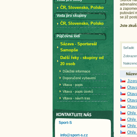
Slunce nad
adrenalino
ČR, Slovensko, Polsko
a zapomeno
putování n
Voda pro skupiny
se již pos
ČR, Slovensko, Polsko
Jste zkuš
Půjčovna lodí
Sázava - Sportareál
Seřadit:
Samopše
Zobrazen
Další řeky - skupiny od
20 osob
Nalezeno
Důležité informace
Název
Doporučené vybavení
Jizer
Vltava - popis
Otav
Vltava - popis úseků
Otava
Vltava - návrh tras
Otava
Otava
Ohře 
Ohře 
Sport-S
Ohře 
Ohře 
info@sport-s.cz