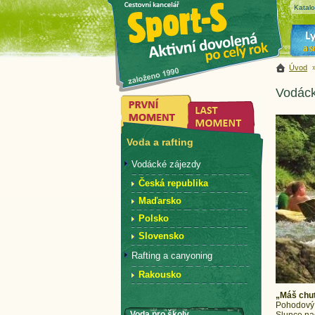
Katal
Úvod
Vodáck
Voda a rafting
Vodácké zájezdy
Česká republika
Maďarsko
Polsko
Slovensko
Rafting a canyoning
Rakousko
„Máš chuť
Pohodový v
Voda pro školy