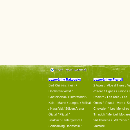
Lyžování v Rakousku
Lyžování ve Francii
Bad Kleinkirchheim
/
2 Alpes
/
Alpe d´Huez
/ Va
Dachstein West
/
d’Isere
/ Tignes
/ Flaine
/
Gasteinertal
/
Hinterstoder
/
Rosiere
/ Les Arcs
/ Les
Kals - Matrei
/
Lungau
/
Mölltal
Orres
/
Risoul - Vars
/
Se
/ Nassfeld
/
Sölden Arena
Chevalier
/
Les Menuires
Ötztal
/
Pitztal
/
Tři údolí
/ Meribel Mottare
Saalbach Hinterglemm
/
Val Thorens
/
Val Cenis
/
Schladming
Dachstein
/
Valmorel