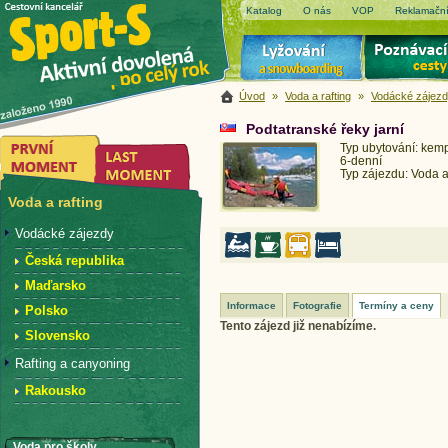
Katalog
O nás
VOP
Reklamační
Úvod
»
Voda a rafting
»
Vodácké zájez
Podtatranské řeky jarní
Typ ubytování: kem
6-denní
Typ zájezdu: Voda a
Voda a rafting
Vodácké zájezdy
Česká republika
Maďarsko
Informace
Fotografie
Termíny a ceny
Polsko
Tento zájezd již nenabízíme.
Slovensko
Rafting a canyoning
Rakousko
Voda pro školy