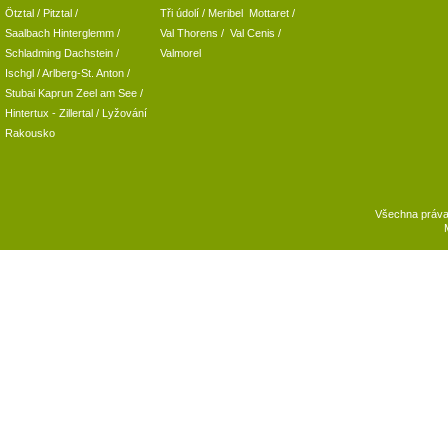
Ötztal
/
Pitztal
/
Tři údolí
/ Meribel Mottaret
/
Saalbach Hinterglemm
/
Val Thorens
/
Val Cenis
/
Schladming
Dachstein
/
Valmorel
Ischgl
/
Arlberg-St. Anton
/
Stubai
Kaprun
Zeel am See
/
Hintertux
-
Zillertal
/ Lyžování
Rakousko
Všechna práv