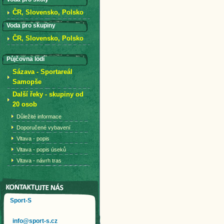
ČR, Slovensko, Polsko
Voda pro skupiny
ČR, Slovensko, Polsko
Půjčovna lodí
Sázava - Sportareál
Samopše
Další řeky - skupiny od
20 osob
Důležité informace
Doporučené vybavení
Vltava - popis
Vltava - popis úseků
Vltava - návrh tras
Sport-S
info@sport-s.cz