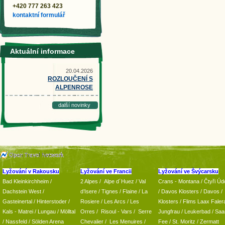
+420 777 263 423
kontaktní formulář
Aktuální informace
20.04.2026
ROZLOUČENÍ S
ALPENROSE
další novinky
Lyžování v Rakousku
Lyžování ve Francii
Lyžování ve Švýcarsku
Bad Kleinkirchheim
/
2 Alpes
/
Alpe d´Huez
/ Val
Crans - Montana /
Čtyři Údo
Dachstein West
/
d’Isere
/ Tignes
/ Flaine
/
La
/
Davos Klosters
/
Davos
/
Gasteinertal
/
Hinterstoder
/
Rosiere
/ Les Arcs
/ Les
Klosters
/
Flims Laax Faler
Kals - Matrei
/
Lungau
/
Mölltal
Orres
/
Risoul - Vars
/
Serre
Jungfrau
/ Leukerbad
/
Saa
/ Nassfeld
/
Sölden Arena
Chevalier
/
Les Menuires
/
Fee
/
St. Moritz
/
Zermatt